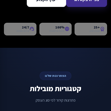
24/7
100%
+25
support_agent
language
workspace_premium
שנות ניסיון
איכות אירופאית
שירות ותמיכה
הפתרונות שלנו
קטגוריות מובילות
פתרונות קירור לפי סוג העסק