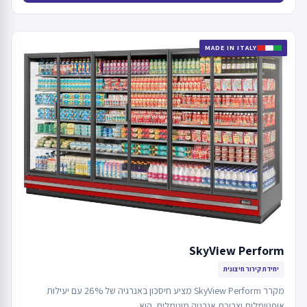
MADE IN ITALY
SkyView Perform
יחידת קירור חיצונית
מקרר SkyView Perform מציע חיסכון באנרגיה של 26% עם יעילות
אופטימלית וצריכת אנרגיה מינימלית. הוא…