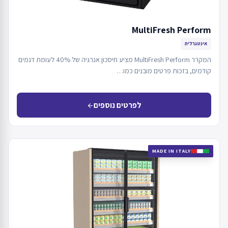
MultiFresh Perform
אינטגרלית
המקרר MultiFresh Perform מציע חיסכון אנרגיה של 40% לעומת דגמים
קודמים, בזכות פרטים מובנים כמו…
לפרטים נוספים
arrow_back
MADE IN ITALY