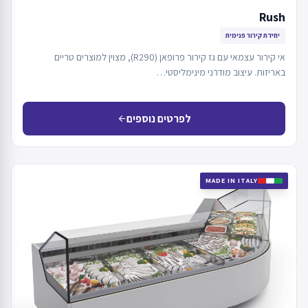
Rush
יחידת קירור פנימית
אי קירור עצמאי עם גז קירור פרופאן (R290), מצוין למוצרים טריים
באריזות. עיצוב מודרני מינימליסטי…
לפרטים נוספים
arrow_back
MADE IN ITALY