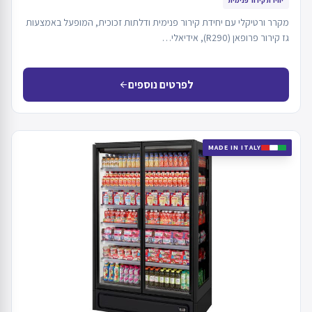
יחידת קירור פנימית
מקרר ורטיקלי עם יחידת קירור פנימית ודלתות זכוכית, המופעל באמצעות
גז קירור פרופאן (R290), אידיאלי…
לפרטים נוספים
arrow_back
MADE IN ITALY