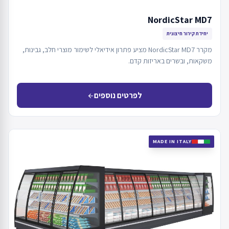
NordicStar MD7
יחידת קירור חיצונית
מקרר NordicStar MD7 מציע פתרון אידיאלי לשימור מוצרי חלב, גבינות,
משקאות, ובשרים באריזות קדם.
לפרטים נוספים
arrow_back
MADE IN ITALY