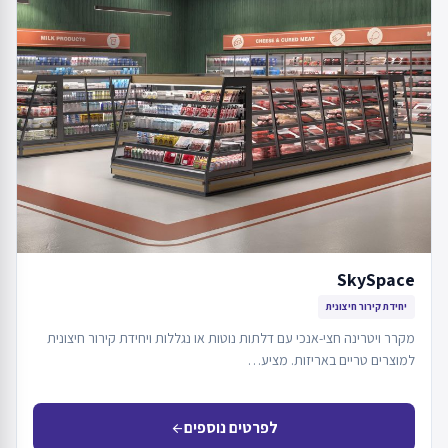
SkySpace
יחידת קירור חיצונית
מקרר ויטרינה חצי-אנכי עם דלתות נוטות או נגללות ויחידת קירור חיצונית
למוצרים טריים באריזות. מציע…
לפרטים נוספים
arrow_back