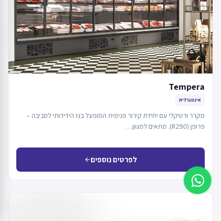
Tempera
אינטגרלית
מקרר ורטיקלי עם יחידת קירור פנימית המופעל בגז הידידותי לסביבה –
פרופן (R290). מתאים למגוון…
לפרטים נוספים
arrow_back