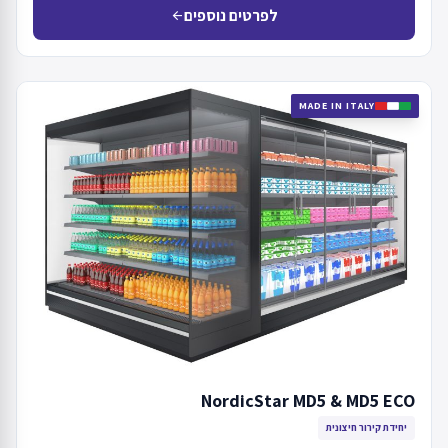
לפרטים נוספים
arrow_back
MADE IN ITALY
NordicStar MD5 & MD5 ECO
יחידת קירור חיצונית