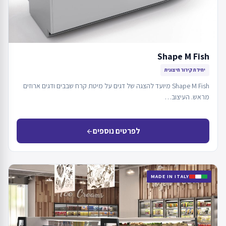
Shape M Fish
יחידת קירור חיצונית
Shape M Fish מיועד להצגה של דגים על מיטת קרח שבבים ודגים ארוזים
מראש. העיצוב…
לפרטים נוספים
arrow_back
MADE IN ITALY