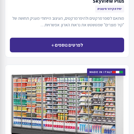
SkyView Plus
יחידת קירור חיצונית
מותאם לסופרמרקטים ולהיפרמרקטים, העיצוב הייחודי מעניק תחושה של
"קיר מוצרים" שמטשטש את נראות הארון. אפשרויות…
לפרטים נוספים
arrow_back
MADE IN ITALY