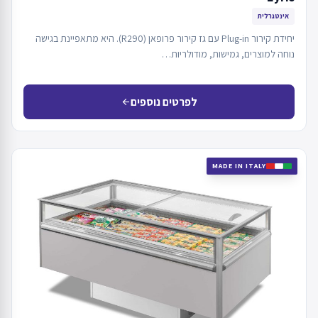
אינטגרלית
יחידת קירור Plug-in עם גז קירור פרופאן (R290). היא מתאפיינת בגישה
נוחה למוצרים, גמישות, מודולריות…
לפרטים נוספים
arrow_back
MADE IN ITALY