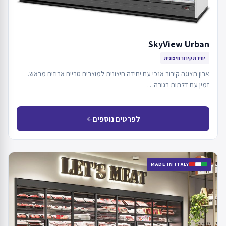
SkyView Urban
יחידת קירור חיצונית
ארון תצוגה קירור אנכי עם יחידה חיצונית למוצרים טריים ארוזים מראש.
זמין עם דלתות בגובה…
לפרטים נוספים
arrow_back
MADE IN ITALY