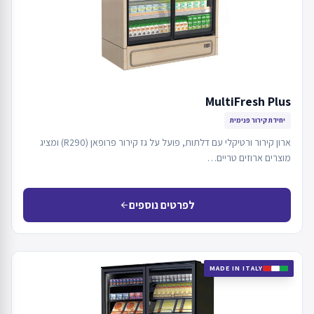
MultiFresh Plus
יחידת קירור פנימית
ארון קירור ורטיקלי עם דלתות, פועל על גז קירור פרופאן (R290) ומציג
מוצרים ארוזים טריים…
לפרטים נוספים
arrow_back
MADE IN ITALY