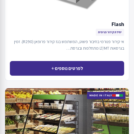
Flash
יחידת קירור פנימית
אי קירור פנורמי בחיבור פשוט, המשתמש בגז קירור פרופאן (R290). זמין
בגרסאות LT/MT מתחלפות ובגרסת…
לפרטים נוספים
arrow_back
MADE IN ITALY