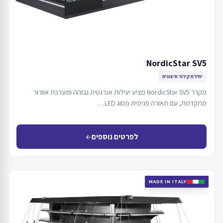
NordicStar SV5
יחידת קירור חיצונית
מקרר NordicStar SV5 מציע יעילות אנרגטית גבוהה ומערכת אוורור
מתקדמת, עם תאורה פנימית מסוג LED…
לפרטים נוספים
arrow_back
MADE IN ITALY