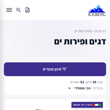
Ski
menu
t
search
description
conten
דף הבית
קטלוג מוצרים
chevron_left
דגים ופירות ים
filter_list
סינון מוצרים
מציג
30
מתוך
52
מוצרים
מיין לפי:
MADE IN ITALY