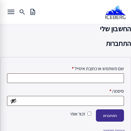
Ski
menu
t
search
description
conten
החשבון שלי
התחברות
חובה
שם משתמש או כתובת אימייל
*
חובה
סיסמה
*
זכור אותי
התחברות
איפוס סיסמה