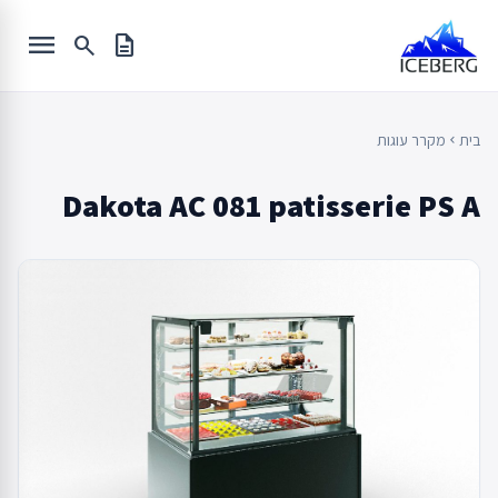
Ski
menu
t
search
description
conten
בית
מקרר עוגות
chevron_left
Dakota AC 081 patisserie PS A