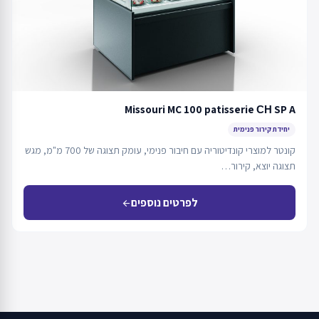
Missouri MC 100 patisserie СН SP A
יחידת קירור פנימית
קונטר למוצרי קונדיטוריה עם חיבור פנימי, עומק תצוגה של 700 מ"מ, מגש
תצוגה יוצא, קירור…
לפרטים נוספים
arrow_back