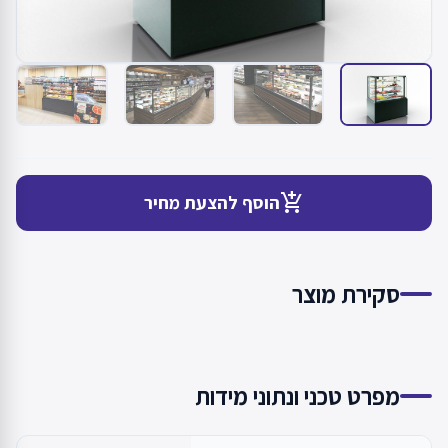
add_shopping_cart
הוסף להצעת מחיר
סקירת מוצר
מפרט טכני ונתוני מידות