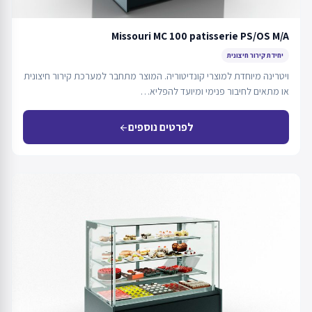
Missouri MC 100 patisserie PS/OS M/A
יחידת קירור חיצונית
ויטרינה מיוחדת למוצרי קונדיטוריה. המוצר מתחבר למערכת קירור חיצונית
או מתאים לחיבור פנימי ומיועד להפליא…
לפרטים נוספים
arrow_back