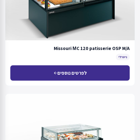
Missouri МC 120 patisserie OSP M/A
ניטרלי
לפרטים נוספים
arrow_back