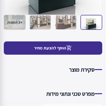
+3 תמונות
add_shopping_cart
הוסף להצעת מחיר
סקירת מוצר
מפרט טכני ונתוני מידות