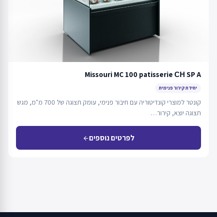
Missouri MC 100 patisserie СН SP A
יחידת קירור פנימית
קונטר למוצרי קונדיטוריה עם חיבור פנימי, עומק תצוגה של 700 מ"מ, מגש
תצוגה יוצא, קירור…
לפרטים נוספים
arrow_back