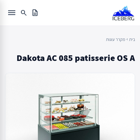
Ski
menu
t
search
description
conten
בית
מקרר עוגות
chevron_left
Dakota AC 085 patisserie OS A