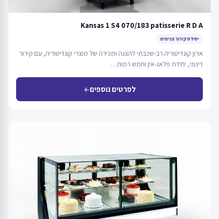
Kansas 1 S4 070/183 patisserie R D A
יחידת קירור פנימית
ארון קונדיטוריה רב-שכבתי להצגה ומכירה של מוצרי קונדיטוריה, עם קירור
דינמי, יחידת פלאג-אין וחמש רמות…
לפרטים נוספים
arrow_back