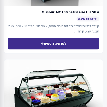
Missouri MC 100 patisserie СН SP A
יחידת קירור פנימית
קונטר למוצרי קונדיטוריה עם חיבור פנימי, עומק תצוגה של 700 מ"מ, מגש
תצוגה יוצא, קירור…
לפרטים נוספים
arrow_back