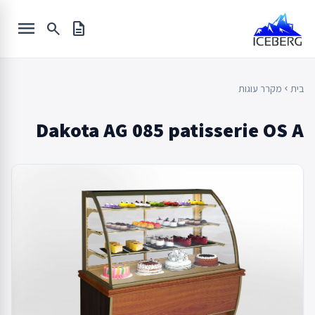
Ski
menu
t
search
description
conten
בית
מקרר עוגות
chevron_left
Dakota AG 085 patisserie OS A