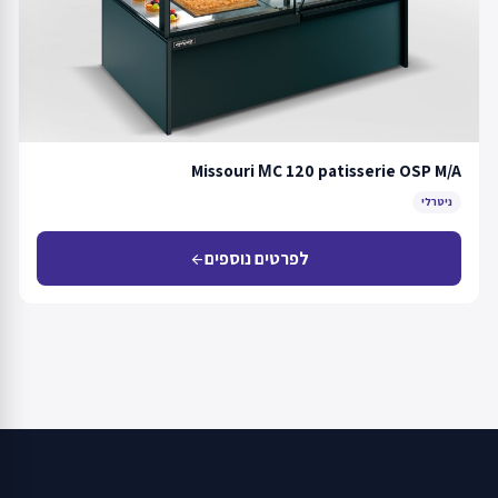
Missouri МC 120 patisserie OSP M/A
ניטרלי
לפרטים נוספים
arrow_back