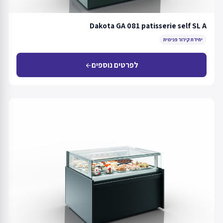
Dakota GA 081 patisserie self SL A
יחידת קירור פנימית
לפרטים נוספים
arrow_back