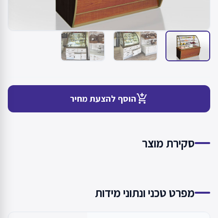
add_shopping_cart
הוסף להצעת מחיר
סקירת מוצר
מפרט טכני ונתוני מידות