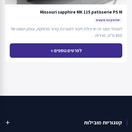
Missouri sapphire MK 115 patisserie PS M
יחידת קירור חיצונית
למנהלי מוצר זה יש יכולת חיבור למערכת קירור מרוחקת, עומק תצוגה של
850 מ"מ, מגירות…
לפרטים נוספים
arrow_back
קטגוריות מובילות
add