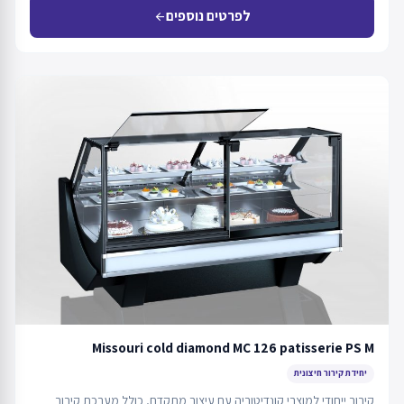
לפרטים נוספים
arrow_back
Missouri cold diamond MC 126 patisserie PS M
יחידת קירור חיצונית
קירור ייחודי למוצרי קונדיטוריה עם עיצוב מתקדם, כולל מערכת קירור