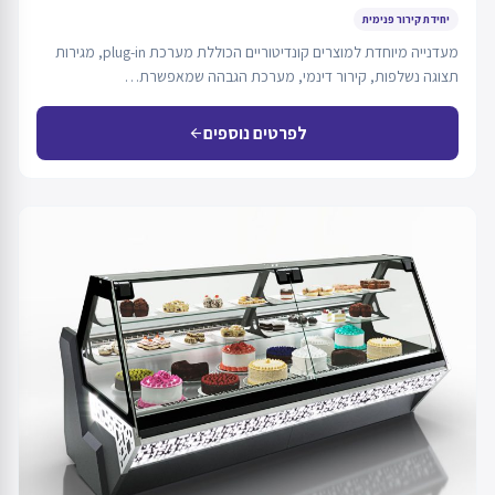
יחידת קירור פנימית
מעדנייה מיוחדת למוצרים קונדיטוריים הכוללת מערכת plug-in, מגירות
תצוגה נשלפות, קירור דינמי, מערכת הגבהה שמאפשרת…
לפרטים נוספים
arrow_back