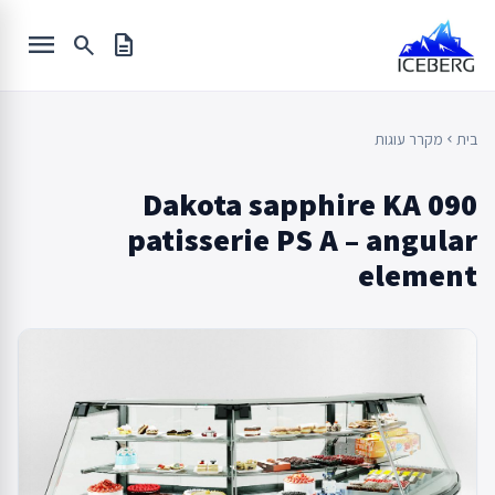
Ski
menu
t
search
description
conten
בית
מקרר עוגות
chevron_left
Dakota sapphire KA 090
patisserie PS A – angular
element