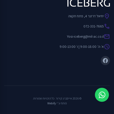
location_on
יחיאל דרזנר 4, פתח תקווה
call
072-331-7665
mail
Yosi-iceberg@mil-ac.co.il
schedule
א׳-ה׳ 9:00-18:00 | ו׳ 9:00-13:00
© 2026 אייסברג קירור. כל הזכויות שמורות.
פותח ע״י
Webify