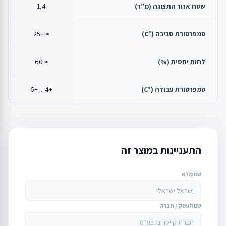
שטח אזור התצוגה (מ"ר)
1,4
טמפרטורת סביבה (°C)
≤ +25
לחות יחסית (%)
≤ 60
טמפרטורת עבודה (°C)
+4…+6
התעניינות במוצר זה
שם מלא
שם העסק / חברה