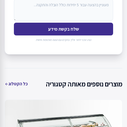
שלח בקשת מידע
נציג טכני יחזור אליך בהקדם עם הצעה מותאמת אישית
מוצרים נוספים מאותה קטגוריה
כל הקטלוג
arrow_back