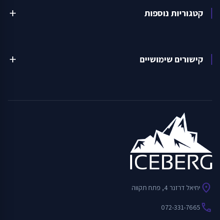
קטגוריות נוספות
add
קישורים שימושיים
add
location_on
יחיאל דרזנר 4, פתח תקווה
call
072-331-7665