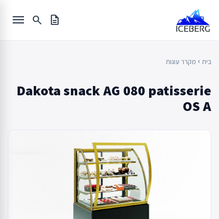
Ski
menu
t
search
description
conten
בית
מקרר עוגות
chevron_left
Dakota snack AG 080 patisserie
OS A