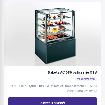
Dakota AС 080 patisserie OS A
יחידת קירור פנימית
דגם Dakota AС 080 patisserie OS A הוא פתרון מתקדם לתצוגת מוצרי
קונדיטוריה. המוצר מתוכנן…
לפרטים נוספים
arrow_back