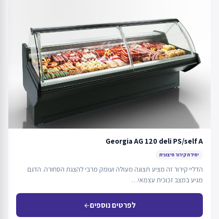
Georgia AG 120 deli PS/self A
יחידת קירור חיצונית
הדליי קירור זה מציע תצוגה מעולה ועומק מרבי להצגת הסחורה. הדגם
מגיע במצב זכוכית עצמאי…
לפרטים נוספים
arrow_back