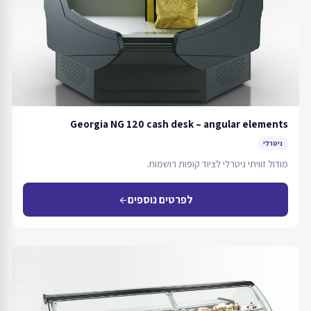
Georgia NG 120 cash desk – angular elements
ניטרלי
מודול זוויתי ניטרלי לציוד קופות רושמות.
לפרטים נוספים
arrow_back