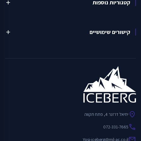
קטגוריות נוספות
add
קישורים שימושיים
add
location_on
יחיאל דרזנר 4, פתח תקווה
call
072-331-7665
mail
Yosi-iceberg@mil-ac.co.il