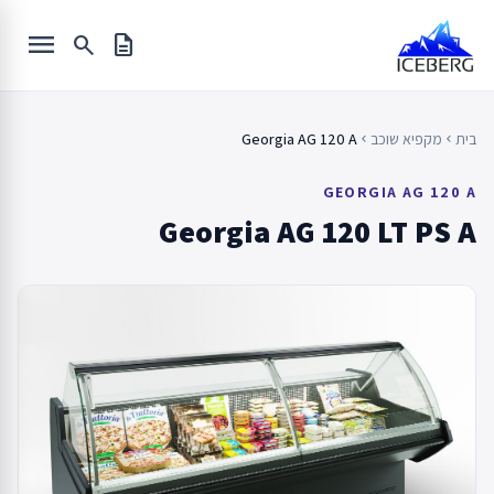
Ski
menu
t
search
description
conten
בית
מקפיא שוכב
Georgia AG 120 A
chevron_left
chevron_left
GEORGIA AG 120 A
Georgia AG 120 LT PS A