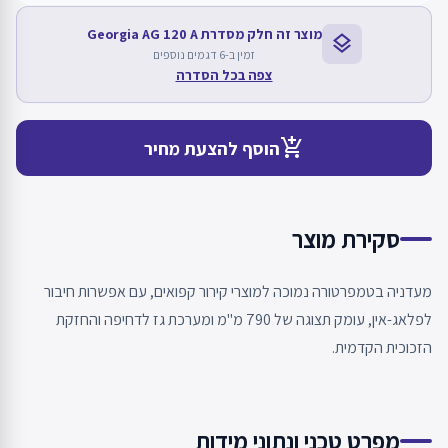
מוצר זה חלק מסדרת Georgia AG 120 A
layers
זמין ב-6 דגמים נוספים
צפה בכל הסדרה
add_shopping_cart
הוסף להצעת מחיר
סקירת מוצר
מעדניה בטמפרטורה נמוכה למוצרי קירור קפואים, עם אפשרות חיבור
לפלאג-אין, עומק תצוגה של 790 מ"מ ומערכת גז לדחיפה והחזקת
הזכוכית הקדמית.
מפרט טכני ונתוני מידות