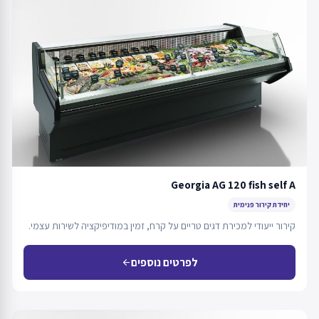
Georgia AG 120 fish self A
יחידת קירור פנימית
קירור ייעודי למכירת דגים טריים על קרח, זמין במודיפיקציה לשירות עצמי.
לפרטים נוספים
arrow_back