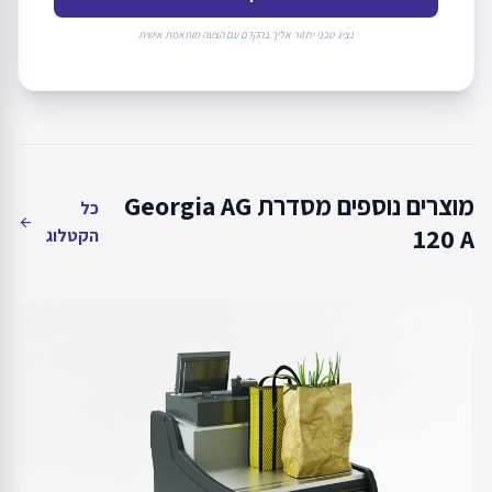
נציג טכני יחזור אליך בהקדם עם הצעה מותאמת אישית
מוצרים נוספים מסדרת Georgia AG
כל
arrow_back
120 A
הקטלוג