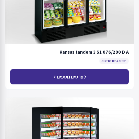
Kansas tandem 3 S1 076/200 D A
יחידת קירור פנימית
לפרטים נוספים
arrow_back