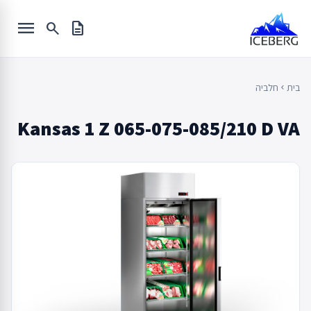
Ski
menu
t
search
description
conten
בית
חלביה
chevron_left
Kansas 1 Z 065-075-085/210 D VA