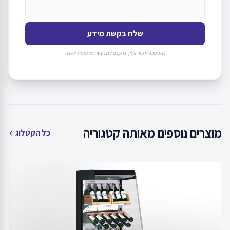
שלח בקשת מידע
נציג טכני יחזור אליך בהקדם עם הצעה מותאמת אישית
מוצרים נוספים מאותה קטגוריה
כל הקטלוג
arrow_back