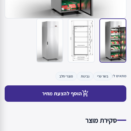
מתאים ל:
בשר טרי
גבינות
מוצרי חלב
add_shopping_cart
הוסף להצעת מחיר
סקירת מוצר