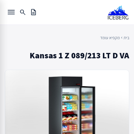
Ski
menu
t
search
description
conten
בית
מקפיא עומד
chevron_left
Kansas 1 Z 089/213 LT D VA