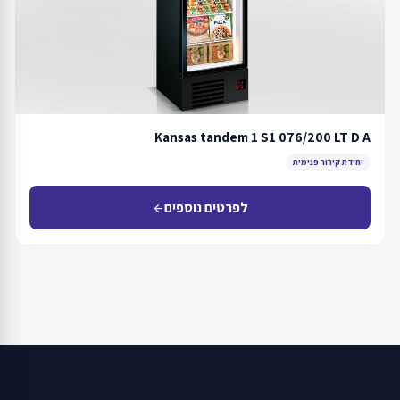
Kansas tandem 1 S1 076/200 LT D A
יחידת קירור פנימית
לפרטים נוספים
arrow_back