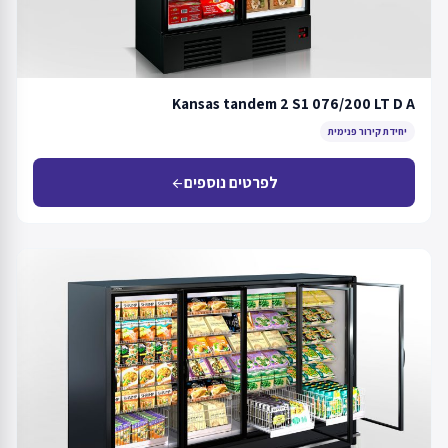
Kansas tandem 2 S1 076/200 LT D A
יחידת קירור פנימית
לפרטים נוספים
arrow_back