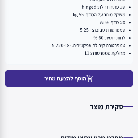
סוג פתיחת דלת: hinged
משקל מותר על המדף: 55 kg
סוג מדף: wire
טמפרטורת סביבה: +25 5
לחות יחסית: 60 %
טמפרטורת קיבולת אפקטיבית: -220-18 5
מחלקת טמפרטורה: L1
add_shopping_cart
הוסף להצעת מחיר
סקירת מוצר
מפרט טכני ונתוני מידות