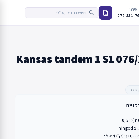
 איתנו
description
search
072-331-7
Kansas tandem 1 S1 076/
פואים
כזיים
 0,51
hing
המדף (ק"ג): ≤ 55