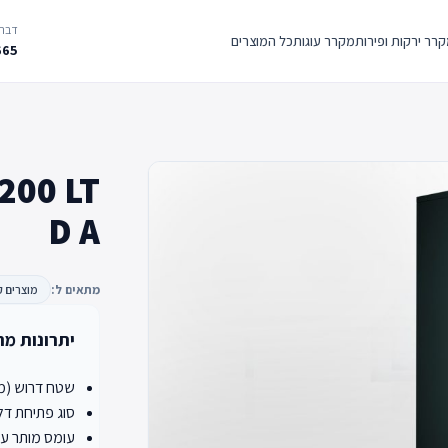
דברו
רר ירקות ופירות
מקרר עוגות
כל המוצרים
665
200 LT
D A
מתאים ל:
מוצרים ק
יתרונות מר
שטח דרוש (מ"ר):
סוג פתיחת דלת: ed
עומס מותר על 