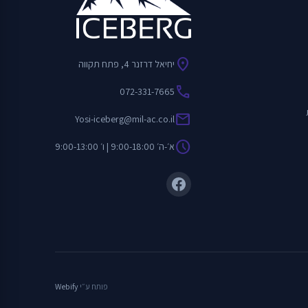
location_on
יחיאל דרזנר 4, פתח תקווה
call
072-331-7665
mail
Yosi-iceberg@mil-ac.co.il
schedule
א׳-ה׳ 9:00-18:00 | ו׳ 9:00-13:00
פותח ע״י
Webify