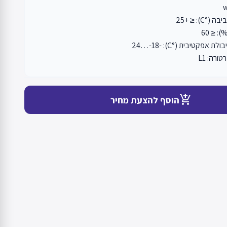
C): ≤ +25
: ≤ 60
אפקטיבית (°C): -24…-18
רה: L1
add_shopping_cart
הוסף להצעת מחיר