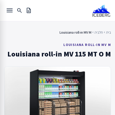
Ski
menu
t
search
description
conten
בית
חלביה
Louisiana roll-in MV M
chevron_left
chevron_left
LOUISIANA ROLL-IN MV M
Louisiana roll-in MV 115 MT O M