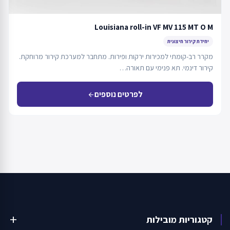
Louisiana roll-in VF MV 115 MT O M
יחידת קירור חיצונית
מקרר רב-קומתי למכירות ירקות ופירות. מתחבר למערכת קירור מרוחקת.
קירור דינמי. תא פנימי עם תאורה…
לפרטים נוספים
arrow_back
קטגוריות מובילות
add