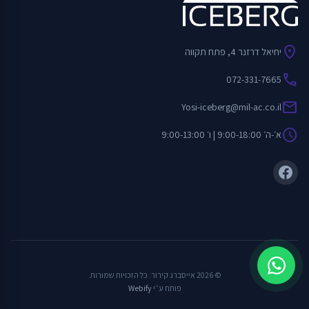
location_on
יחיאל דרזנר 4, פתח תקווה
call
072-331-7665
mail
Yosi-iceberg@mil-ac.co.il
schedule
א׳-ה׳ 9:00-18:00 | ו׳ 9:00-13:00
© 2026 אייסברג קירור. כל הזכויות שמורות.
פותח ע״י
Webify