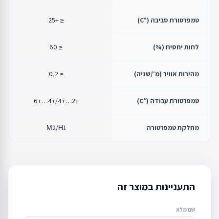
טמפרטורת סביבה (°C)
≤ +25
לחות יחסית (%)
≤ 60
מהירות אוויר (מ׳/שניה)
≤ 0,2
טמפרטורת עבודה (°C)
+2…+4/+4…+6
מחלקת טמפרטורה
М2/Н1
התעניינות במוצר זה
שם מלא