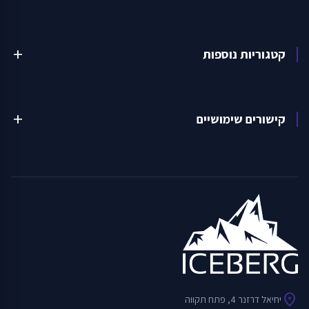
קטגוריות נוספות
add
קישורים שימושיים
add
location_on
יחיאל דרזנר 4, פתח תקווה