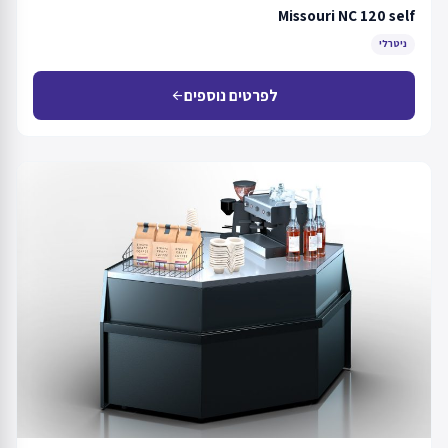
Missouri NC 120 self
ניטרלי
לפרטים נוספים
arrow_back