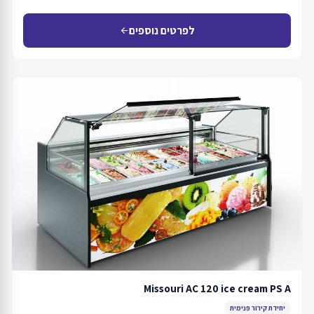
לפרטים נוספים
arrow_back
Missouri AC 120 ice cream PS A
יחידת קירור פנימית