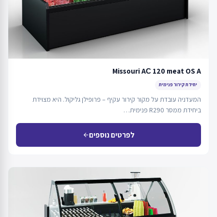
Missouri AС 120 meat OS A
יחידת קירור פנימית
המעדניה עובדת על מקור קירור עקיף – פרופילן גליקול. היא מצוידת
ביחידת ממסר R290 פנימית…
לפרטים נוספים
arrow_back