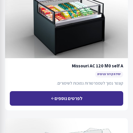
Missouri AC 120 М0 self A
יחידת קירור פנימית
קונטר נמוך לטמפרטורות נמוכות לשימורים.
לפרטים נוספים
arrow_back