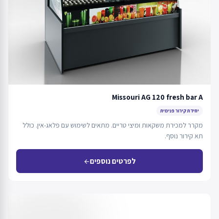
Missouri AG 120 fresh bar A
יחידת קירור פנימית
מקרר למכירת משקאות ומיצי טריים. מתאים לשימוש עם פלאג-אין. כולל
תא קירור נוסף.
לפרטים נוספים
arrow_back