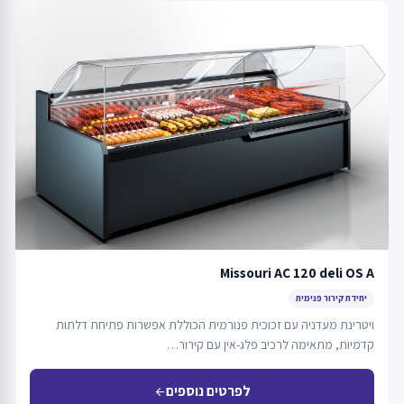
Missouri AC 120 deli OS A
יחידת קירור פנימית
ויטרינת מעדניה עם זכוכית פנורמית הכוללת אפשרות פתיחת דלתות
קדמיות, מתאימה לרכיב פלג-אין עם קירור…
לפרטים נוספים
arrow_back