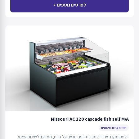
לפרטים נוספים
arrow_back
Missouri AC 120 cascade fish self M/A
יחידת קירור חיצונית
דלפק מקרר ייחודי למכירת דגים טריים על קרח, המיועד לשירות עצמי.