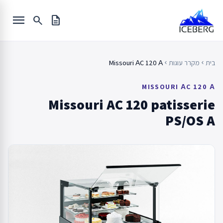
Ski
menu
t
search
description
conten
בית
מקרר עוגות
Missouri АC 120 А
chevron_left
chevron_left
MISSOURI АC 120 А
Missouri AC 120 patisserie
PS/OS A