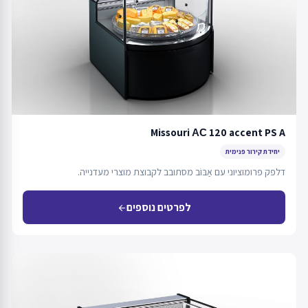
Missouri АС 120 accent PS A
יחידת קירור פנימית
דלפק פרומוציוני עם אַבּוֹב מסתובב לקבוצת מוצרי מעדנייה.
לפרטים נוספים
arrow_back