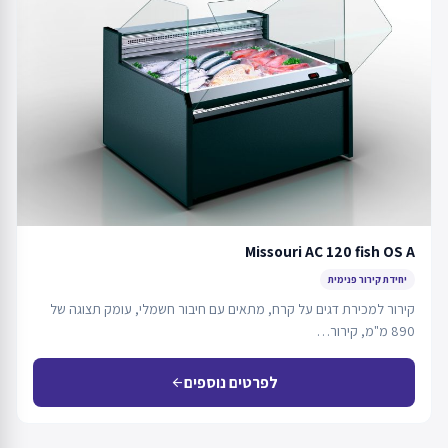
Missouri AC 120 fish OS A
יחידת קירור פנימית
קירור למכירת דגים על קרח, מתאים עם חיבור חשמלי, עומק תצוגה של
890 מ"מ, קירור…
לפרטים נוספים
arrow_back