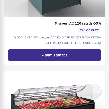
Missouri AС 120 salads OS A
יחידת קירור פנימית
מעדניה ייעודית למכירת סלטים עם התקן plug-in, קירור דינמי, זכוכית
קדמית דוחפת ומאווררים חסכוניים באנרגיה.
לפרטים נוספים
arrow_back