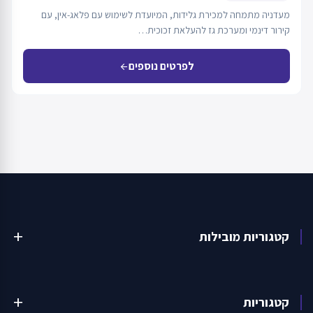
מעדניה מתמחה למכירת גלידות, המיועדת לשימוש עם פלאג-אין, עם
קירור דינמי ומערכת גז להעלאת זכוכית…
לפרטים נוספים
arrow_back
קטגוריות מובילות
add
קטגוריות
add