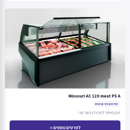
Missouri AC 120 meat PS A
יחידת קירור פנימית
דוכן מיוחד למכירת בשר טרי.
לפרטים נוספים
arrow_back