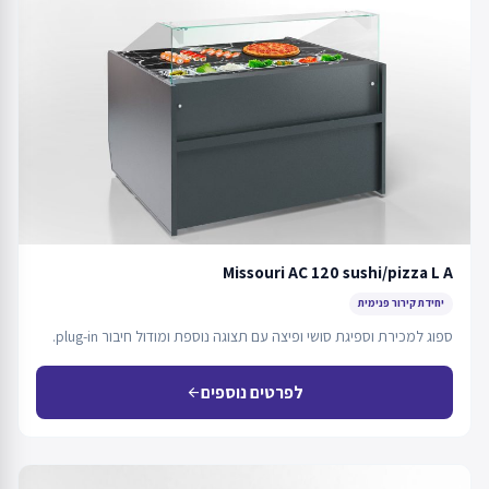
Missouri AC 120 sushi/pizza L A
יחידת קירור פנימית
ספוג למכירת וספיגת סושי ופיצה עם תצוגה נוספת ומודול חיבור plug-in.
לפרטים נוספים
arrow_back