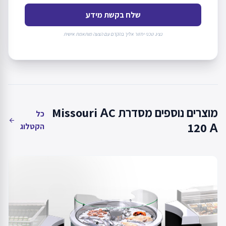
שלח בקשת מידע
נציג טכני יחזור אליך בהקדם עם הצעה מותאמת אישית
מוצרים נוספים מסדרת Missouri АC
כל
arrow_back
120 А
הקטלוג