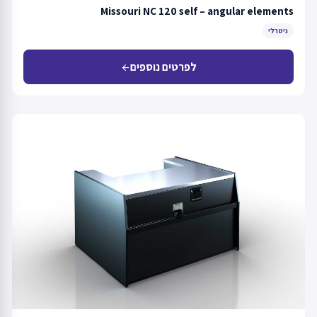
Missouri NC 120 self – angular elements
ניטרלי
לפרטים נוספים
arrow_back