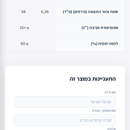
שטח אזור התצוגה (מדפים) (מ"ר)
0,36
58
76
טמפרטורת סביבה (°C)
≤ +25
לחות יחסית (%)
≤ 60
התעניינות במוצר זה
שם מלא
שם העסק / חברה
טלפון