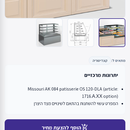
מתאים ל:
קונדיטוריה
יתרונות מרכזיים
Missouri AK 084 patisserie OS 120-DLA (article:
1716.А.ХХ option)
המפרט עשוי להשתנות בהתאם לשינויים מצד היצרן
add_shopping_cart
הוסף להצעת מחיר