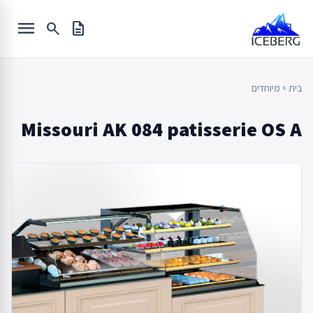
Ski
menu
t
search
description
conten
בית
מיוחדים
chevron_left
Missouri AK 084 patisserie OS A