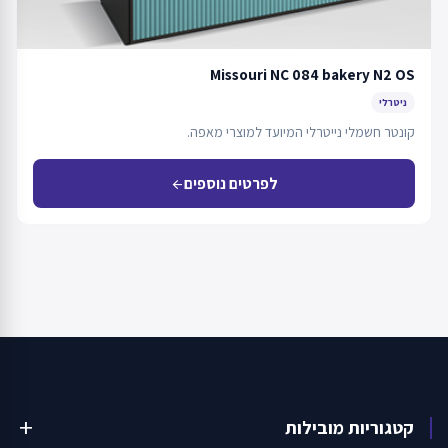
Missouri NC 084 bakery N2 OS
ניטרלי
קונטר חשמלי נייטרלי המיועד למוצרי מאפה.
לפרטים נוספים
arrow_back
קטגוריות מובילות
add