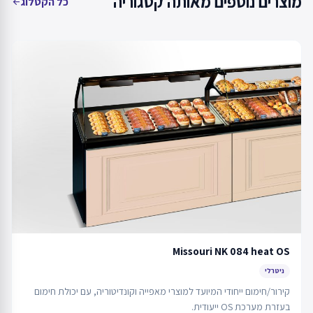
מוצרים נוספים מאותה קטגוריה
כל הקטלוג
arrow_back
Missouri NK 084 heat OS
ניטרלי
קירור/חימום ייחודי המיועד למוצרי מאפייה וקונדיטוריה, עם יכולת חימום
בעזרת מערכת OS ייעודית.