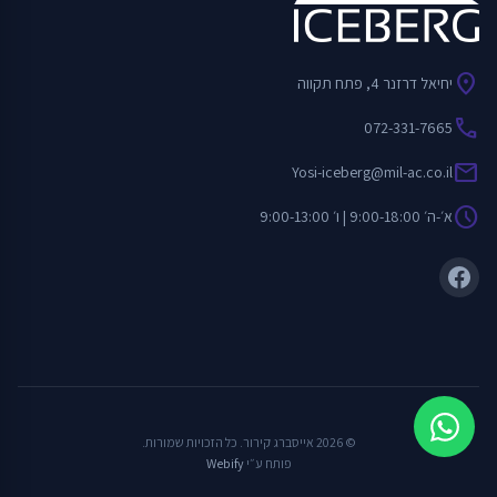
location_on
יחיאל דרזנר 4, פתח תקווה
call
072-331-7665
mail
Yosi-iceberg@mil-ac.co.il
schedule
א׳-ה׳ 9:00-18:00 | ו׳ 9:00-13:00
© 2026 אייסברג קירור. כל הזכויות שמורות.
פותח ע״י
Webify