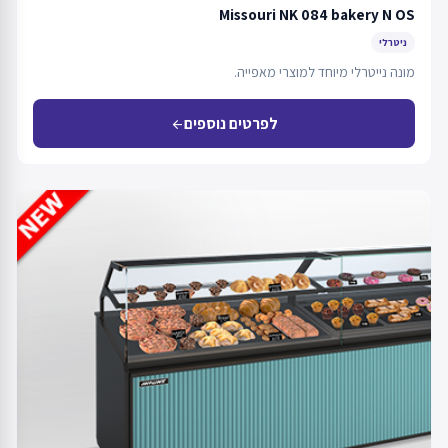
Missouri NK 084 bakery N OS
ניטרלי
מונה נייטרלי מיוחד למוצרי מאפייה.
לפרטים נוספים
arrow_back