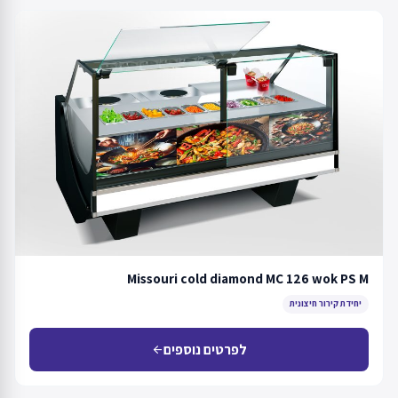
Missouri cold diamond MC 126 wok PS M
יחידת קירור חיצונית
לפרטים נוספים
arrow_back