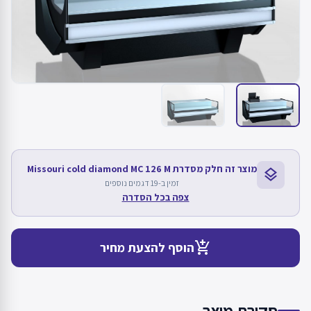
מוצר זה חלק מסדרת Missouri cold diamond MC 126 M
layers
זמין ב-19 דגמים נוספים
צפה בכל הסדרה
add_shopping_cart
הוסף להצעת מחיר
סקירת מוצר