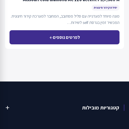
יחידת קירור חיצונית
מונה מיוחד למעדנייה עם סליל מסתובב, המחובר למערכת קירור חיצונית.
המכשיר זמין בגרסת self לשירות…
לפרטים נוספים
arrow_back
קטגוריות מובילות
add