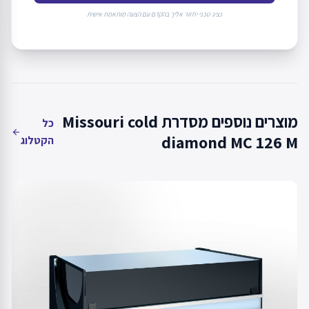
נציג טכני יחזור אליך בהקדם עם הצעה מותאמת אישית
מוצרים נוספים מסדרת Missouri cold
כל
arrow_back
diamond MC 126 M
הקטלוג