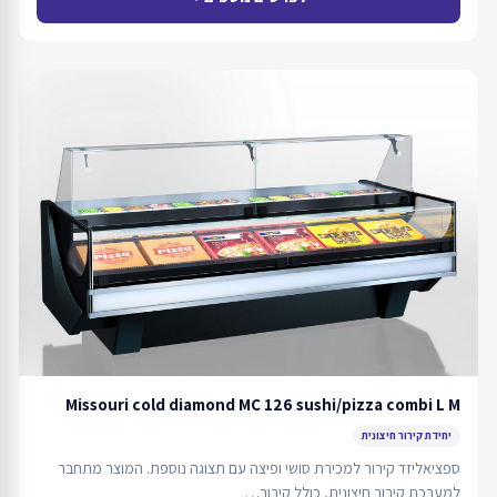
Missouri cold diamond MC 126 sushi/pizza combi L M
יחידת קירור חיצונית
ספציאליזד קירור למכירת סושי ופיצה עם תצוגה נוספת. המוצר מתחבר
למערכת קירור חיצונית, כולל קירור…