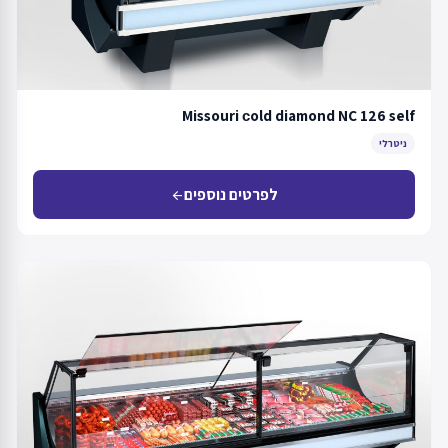
Missouri сold diamond NC 126 self
ניטרלי
לפרטים נוספים
arrow_back