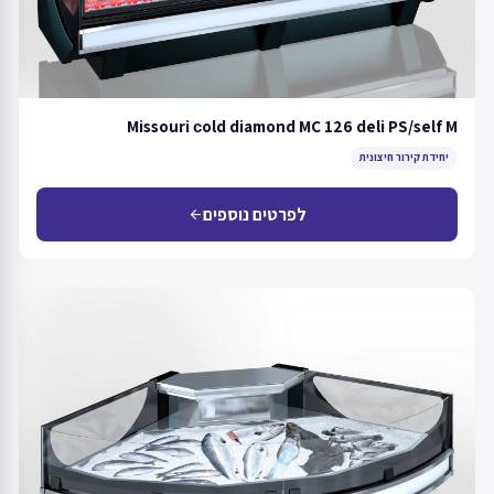
Missouri сold diamond MC 126 deli PS/self M
יחידת קירור חיצונית
לפרטים נוספים
arrow_back