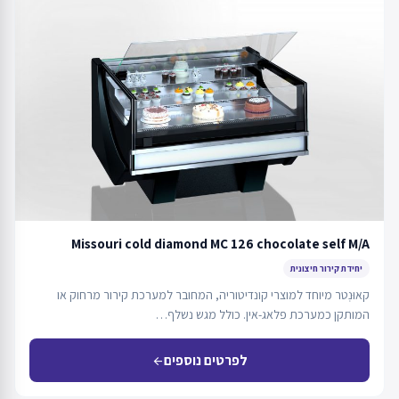
Missouri cold diamond MC 126 chocolate self M/A
יחידת קירור חיצונית
קאוּנְטר מיוחד למוצרי קונדיטוריה, המחובר למערכת קירור מרחוק או
המותקן כמערכת פלאג-אין. כולל מגש נשלף…
לפרטים נוספים
arrow_back