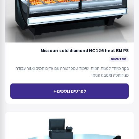
Missouri cold diamond NC 126 heat BM PS
מודל חימום
בקר מיוחד למנות חמות. שימור טמפרטורה עם אדים חמים ואזור עבודה
מנירוסטה ואמבט פנימי.
לפרטים נוספים
arrow_back