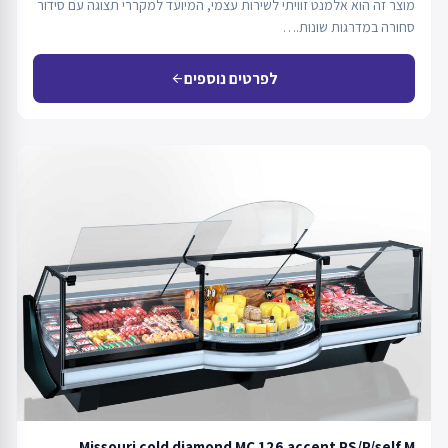
מוצר זה הוא אלמנט זוויתי לשירות עצמי, המיועד למקררי תצוגה עם סידור
סחורה במדרגות שונות.…
לפרטים נוספים
arrow_back
Missouri cold diamond MC 126 accent PS/P/self M