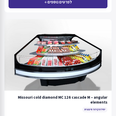
לפרטים נוספים
arrow_back
Missouri cold diamond MC 126 cascade M – angular
elements
יחידת קירור חיצונית