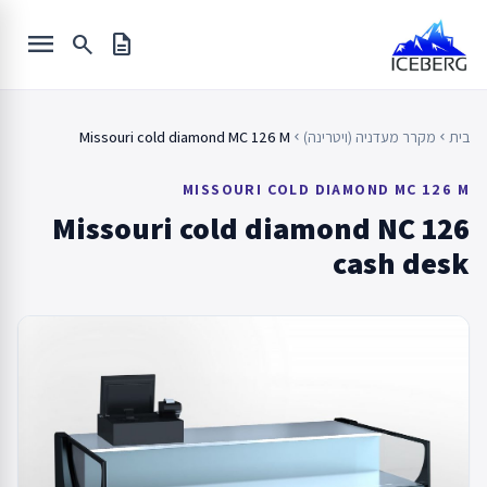
Ski
menu
t
search
description
conten
בית
מקרר מעדניה (ויטרינה)
Missouri cold diamond MC 126 M
chevron_left
chevron_left
MISSOURI COLD DIAMOND MC 126 M
Missouri cold diamond NC 126
cash desk