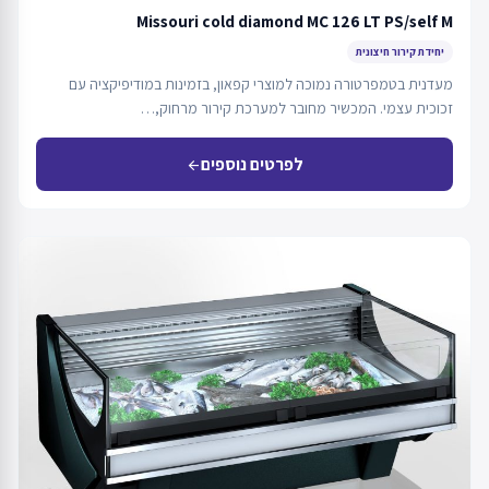
Missouri cold diamond MC 126 LT PS/self M
יחידת קירור חיצונית
מעדנית בטמפרטורה נמוכה למוצרי קפאון, בזמינות במודיפיקציה עם
זכוכית עצמי. המכשיר מחובר למערכת קירור מרחוק,…
לפרטים נוספים
arrow_back