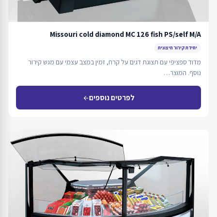
Missouri cold diamond MC 126 fish PS/self M/A
יחידת קירור חיצונית
מדוד ספציפי עם תצוגת דגים על קרח, זמין במצב עצמי עם מגש קירור
נוסף. המוצר…
לפרטים נוספים
arrow_back