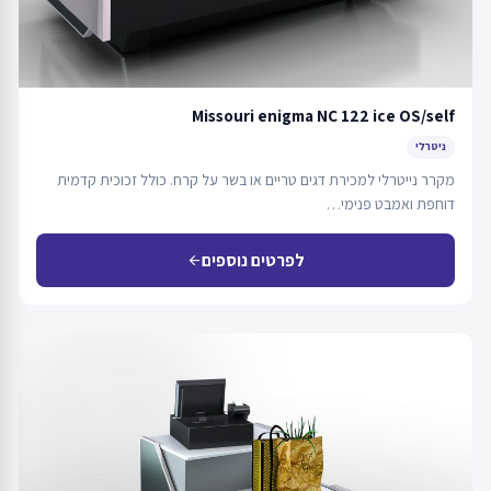
Missouri enigma NC 122 ice OS/self
ניטרלי
מקרר נייטרלי למכירת דגים טריים או בשר על קרח. כולל זכוכית קדמית
דוחפת ואמבט פנימי…
לפרטים נוספים
arrow_back