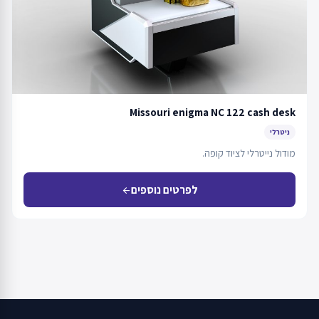
Missouri enigma NC 122 cash desk
ניטרלי
מודול נייטרלי לציוד קופה.
לפרטים נוספים
arrow_back