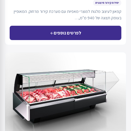
יחידת קירור חיצונית
קפאון לעיצוב מלגות למוצרי מאפיות עם מערכת קירור מרחוק. המאופיין
בעומק תצוגה של 940 מ"מ,…
לפרטים נוספים
arrow_back