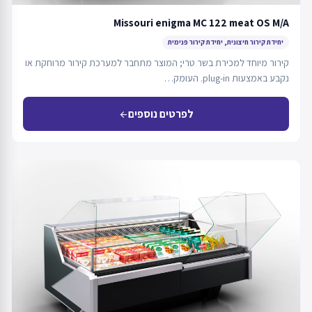
Missouri enigma MC 122 meat OS M/A
יחידת קירור חיצונית, יחידת קירור פנימית
קירור מיוחד למכירת בשר טרי; המוצר מתחבר למערכת קירור מרוחקת או
נקבע באמצעות plug-in. העומק…
לפרטים נוספים
arrow_back