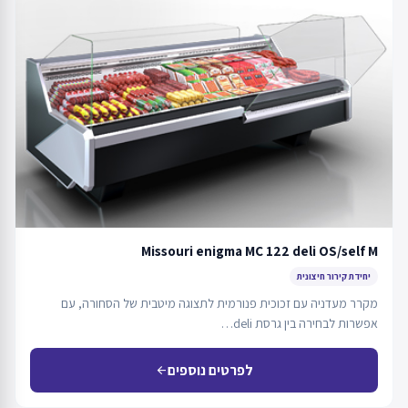
Missouri enigma MC 122 deli OS/self M
יחידת קירור חיצונית
מקרר מעדניה עם זכוכית פנורמית לתצוגה מיטבית של הסחורה, עם
אפשרות לבחירה בין גרסת deli…
לפרטים נוספים
arrow_back