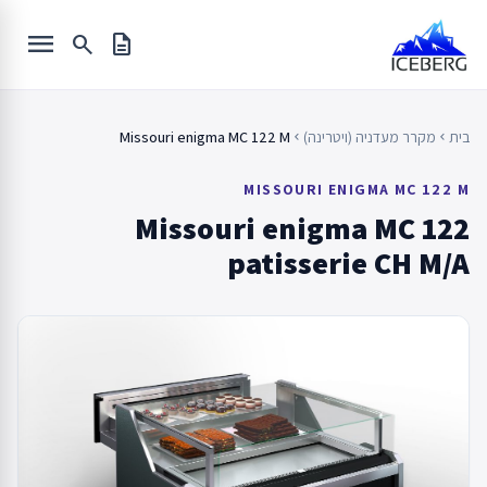
Ski
menu
t
search
description
conten
בית
מקרר מעדניה (ויטרינה)
Missouri enigma MC 122 M
chevron_left
chevron_left
MISSOURI ENIGMA MC 122 M
Missouri enigma MC 122
patisserie CH M/A