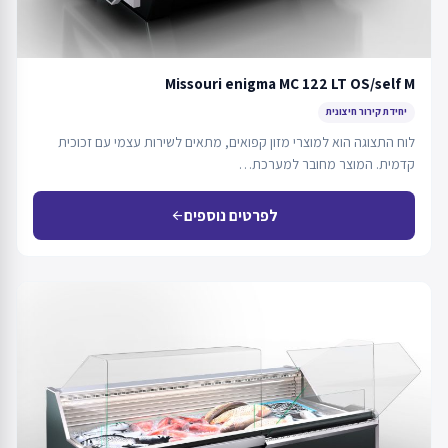
Missouri enigma MC 122 LT OS/self M
יחידת קירור חיצונית
לוח התצוגה הוא למוצרי מזון קפואים, מתאים לשירות עצמי עם זכוכית
קדמית. המוצר מחובר למערכת…
לפרטים נוספים
arrow_back