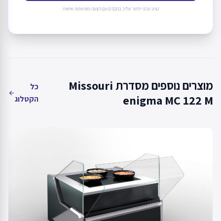
נציג טכני יחזור אליך בהקדם עם הצעה מותאמת אישית
מוצרים נוספים מסדרת Missouri
כל
arrow_back
enigma MC 122 M
הקטלוג