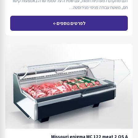
דגם מתקדם למעדניות חמות, עם שמירה על טמפרטורה באמצעות קיטור
חם, משטח עבודה פנימי מנירוסטה…
לפרטים נוספים
arrow_back
Missouri enigma MC 122 meat 2 OS A