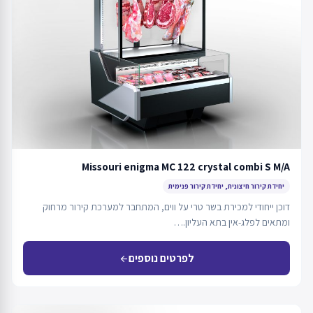
Missouri enigma MC 122 crystal combi S M/A
יחידת קירור חיצונית, יחידת קירור פנימית
דוכן ייחודי למכירת בשר טרי על ווים, המתחבר למערכת קירור מרחוק
ומתאים לפלג-אין בתא העליון.…
לפרטים נוספים
arrow_back