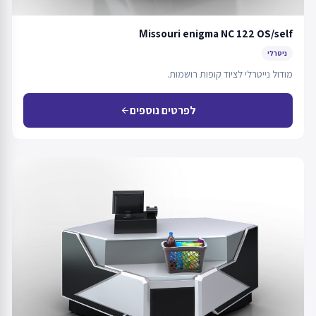
Мissouri enigma NC 122 OS/self
ניטרלי
מודול נייטרלי לציוד קופות רושמות.
לפרטים נוספים
arrow_back