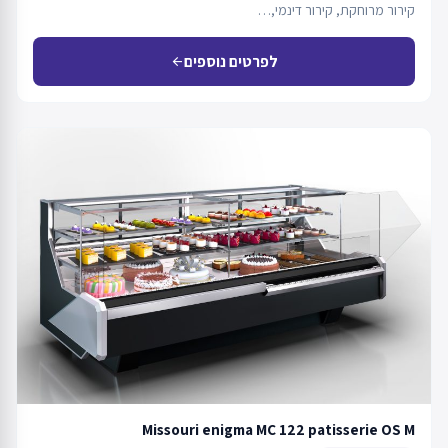
קירור מרוחקת, קירור דינמי,…
לפרטים נוספים
arrow_back
Missouri enigma MC 122 patisserie OS M