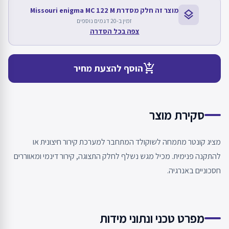
מוצר זה חלק מסדרת Missouri enigma MC 122 M
layers
זמין ב-20 דגמים נוספים
צפה בכל הסדרה
add_shopping_cart
הוסף להצעת מחיר
סקירת מוצר
מציג קונטר מתמחה לשוקולד המתחבר למערכת קירור חיצונית או
להתקנה פנימית. מכיל מגש נשלף לחלק התצוגה, קירור דינמי ומאווררים
חסכוניים באנרגיה.
מפרט טכני ונתוני מידות