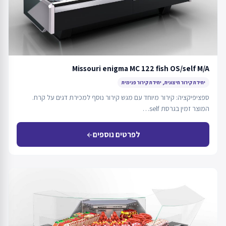
Missouri enigma MC 122 fish OS/self M/A
יחידת קירור חיצונית, יחידת קירור פנימית
ספציפיקציה: קירור מיוחד עם מגש קירור נוסף למכירת דגים על קרח.
המוצר זמין בגרסת self…
לפרטים נוספים
arrow_back