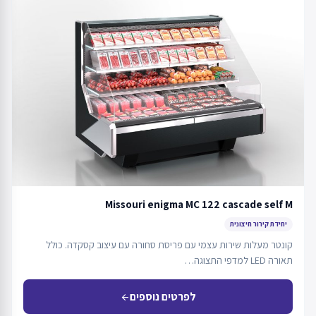
Missouri enigma MC 122 cascade self M
יחידת קירור חיצונית
קונטר מעלות שירות עצמי עם פריסת סחורה עם עיצוב קסקדה. כולל
תאורה LED למדפי התצוגה…
לפרטים נוספים
arrow_back