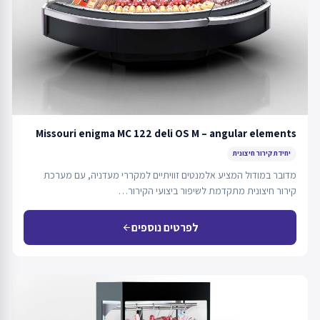
Missouri enigma MC 122 deli OS M – angular elements
יחידת קירור חיצונית
מדובר במודול המציע אלמנטים זוויתיים למקררי מעדניה, עם מערכת
קירור חיצונית מתקדמת לשיפור ביצועי הקירור…
לפרטים נוספים
arrow_back