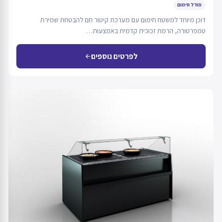
מודל חימום
דוכן מיוחד למשטח חימום עם מערכת קיטור חם להבטחת שמירת
טמפרטורה, הרמת זכוכית קדמית באמצעות…
לפרטים נוספים
arrow_back