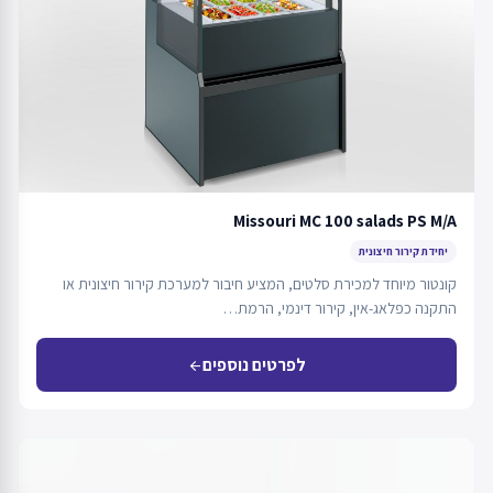
Missouri MC 100 salads PS M/A
יחידת קירור חיצונית
קונטור מיוחד למכירת סלטים, המציע חיבור למערכת קירור חיצונית או
התקנה כפלאג-אין, קירור דינמי, הרמת…
לפרטים נוספים
arrow_back