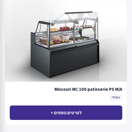
Missouri MC 100 patisserie PS M/A
ניטרלי
לפרטים נוספים
arrow_back