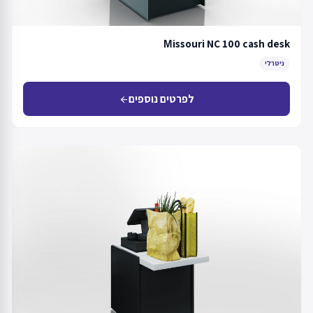
Мissouri NC 100 cash desk
ניטרלי
לפרטים נוספים
arrow_back