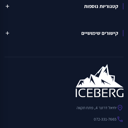
קטגוריות נוספות
add
קישורים שימושיים
add
location_on
יחיאל דרזנר 4, פתח תקווה
call
072-331-7665