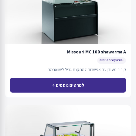
Missouri MC 100 shawarma A
יחידת קירור פנימית
קירור מעודן עם אפשרות להתקנת גריל לשווארמה.
לפרטים נוספים
arrow_back