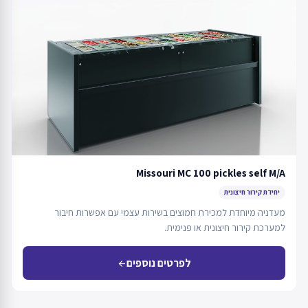
Missouri MC 100 pickles self M/A
יחידת קירור חיצונית
מעדניה מיוחדת למכירת חמוצים בשירות עצמי עם אפשרות חיבור
למערכת קירור חיצונית או פנימית.
לפרטים נוספים
arrow_back