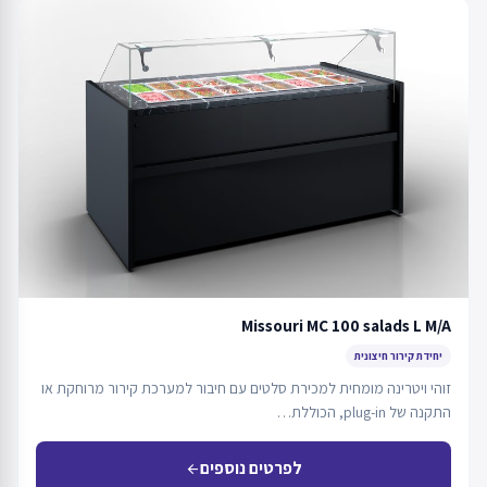
Missouri MC 100 salads L M/A
יחידת קירור חיצונית
זוהי ויטרינה מומחית למכירת סלטים עם חיבור למערכת קירור מרוחקת או
התקנה של plug-in, הכוללת…
לפרטים נוספים
arrow_back