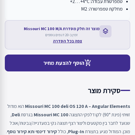
טמפרטורת עבודה: ‎+2…+4°C
מחלקת טמפרטורה: M2
מוצר זה חלק מסדרת Missouri MC 100 M/A
layers
זמין ב-20 דגמים נוספים
צפה בכל הסדרה
add_shopping_cart
הוסף להצעת מחיר
סקירת מוצר
Missouri MC 100 deli OS 120 A – Angular Elements
הוא מודול
זוויתי (פינת 90°) לקו דלפקי התצוגה
Missouri MC 100
בגרסת
Deli
,
שנועד לחבר בין מקטעים וליצור רצף תצוגה נקי במעדנייה/גבינות/אוכל
מוכן. המודול מגיע בתצורת
Plug-In
, כולל
קירור דינמי
ו
תא קירור נוסף
.