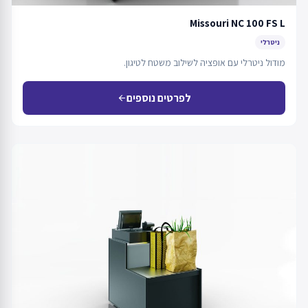
Missouri NC 100 FS L
ניטרלי
מודול ניטרלי עם אופציה לשילוב משטח לטיגון.
לפרטים נוספים
arrow_back