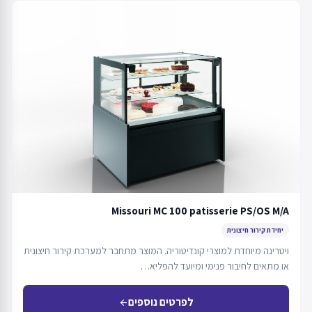
Missouri MC 100 patisserie PS/OS M/A
יחידת קירור חיצונית
ויטרינה מיוחדת למוצרי קונדיטוריה. המוצר מתחבר למערכת קירור חיצונית
או מתאים לחיבור פנימי ומיועד להפליא…
לפרטים נוספים
arrow_back