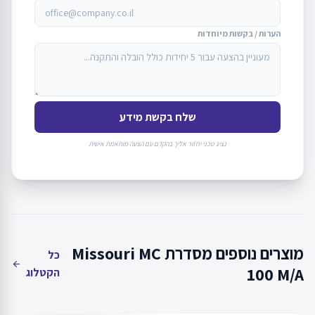
הערות / בקשות מיוחדות
שלח בקשת מידע
נציג טכני יחזור אליך בהקדם עם הצעה מותאמת אישית
מוצרים נוספים מסדרת Missouri MC
כל
arrow_back
100 M/A
הקטלוג