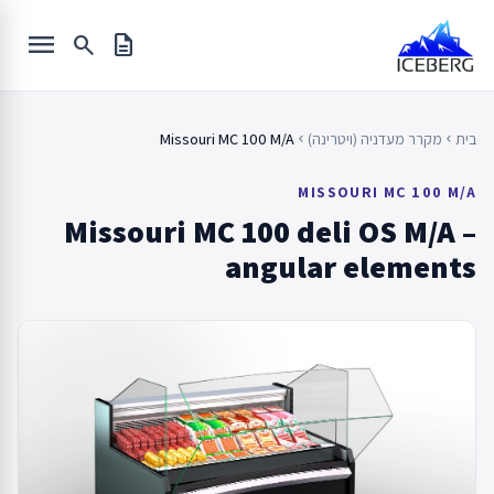
Ski
menu
t
search
description
conten
בית
מקרר מעדניה (ויטרינה)
Missouri MC 100 M/A
chevron_left
chevron_left
MISSOURI MC 100 M/A
Missouri MC 100 deli OS M/A –
angular elements