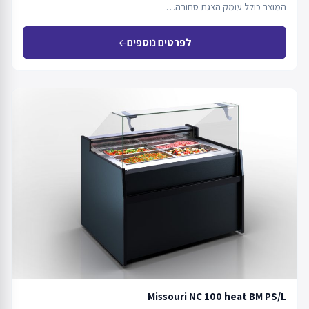
המוצר כולל עומק הצגת סחורה…
לפרטים נוספים
arrow_back
Missouri NC 100 heat BM PS/L