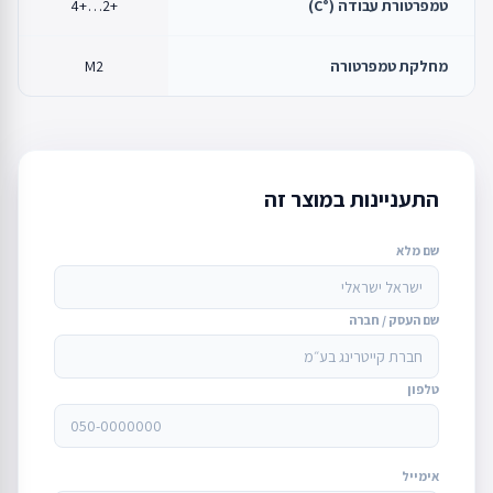
טמפרטורת עבודה (°C)
+2…+4
מחלקת טמפרטורה
M2
התעניינות במוצר זה
שם מלא
שם העסק / חברה
טלפון
אימייל