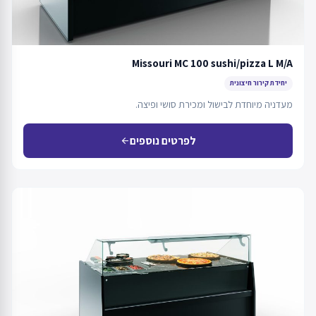
Missouri MC 100 sushi/pizza L M/A
יחידת קירור חיצונית
מעדניה מיוחדת לבישול ומכירת סושי ופיצה.
לפרטים נוספים
arrow_back