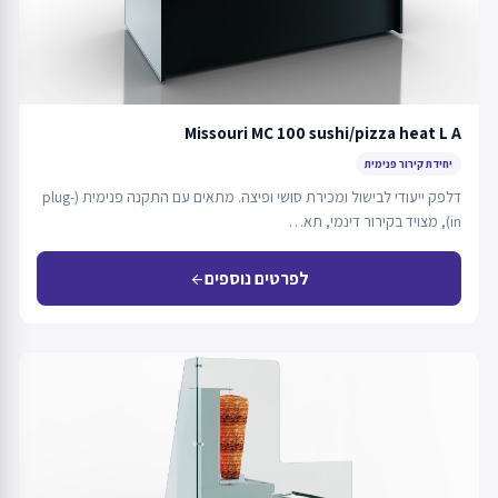
Missouri MC 100 sushi/pizza heat L A
יחידת קירור פנימית
דלפק ייעודי לבישול ומכירת סושי ופיצה. מתאים עם התקנה פנימית (plug-
in), מצויד בקירור דינמי, תא…
לפרטים נוספים
arrow_back