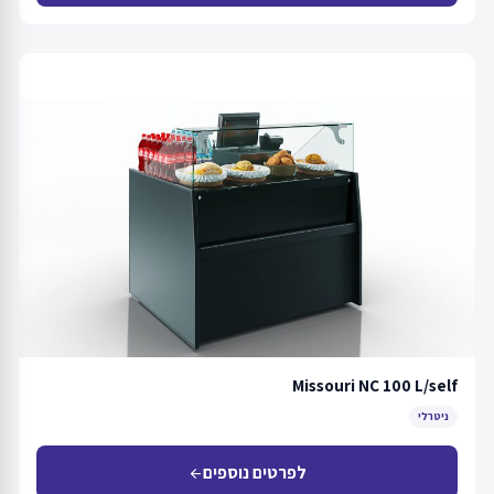
Missouri NC 100 L/self
ניטרלי
לפרטים נוספים
arrow_back