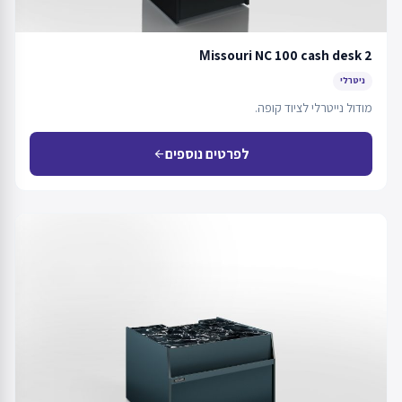
Мissouri NC 100 cash desk 2
ניטרלי
מודול נייטרלי לציוד קופה.
לפרטים נוספים
arrow_back