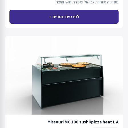
מעדניה מיוחדת לבישול ומכירת סושי ופיצה.
לפרטים נוספים
arrow_back
Missouri MC 100 sushi/pizza heat L A