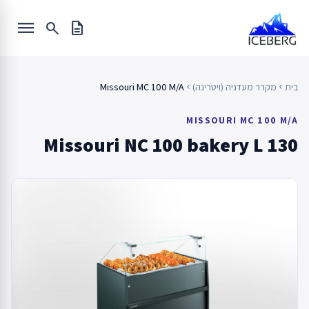
Ski
menu
t
search
description
conten
בית
מקרר מעדניה (ויטרינה)
Missouri MC 100 M/A
chevron_left
chevron_left
MISSOURI MC 100 M/A
Missouri NC 100 bakery L 130