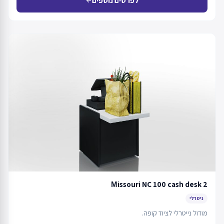
לפרטים נוספים
arrow_back
Мissouri NC 100 cash desk 2
ניטרלי
מודול נייטרלי לציוד קופה.