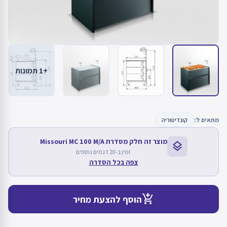
+1 תמונות
מתאים ל:
קונדיטוריה
מוצר זה חלק מסדרת Missouri MC 100 M/A
layers
זמין ב-20 דגמים נוספים
צפה בכל הסדרה
add_shopping_cart
הוסף להצעת מחיר