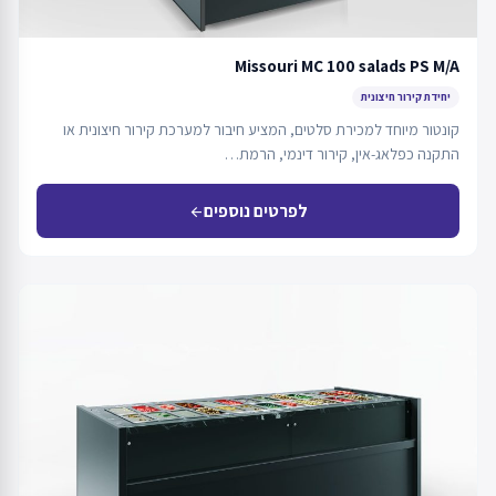
Missouri MC 100 salads PS M/A
יחידת קירור חיצונית
קונטור מיוחד למכירת סלטים, המציע חיבור למערכת קירור חיצונית או
התקנה כפלאג-אין, קירור דינמי, הרמת…
לפרטים נוספים
arrow_back