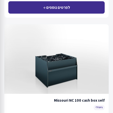
לפרטים נוספים
arrow_back
Missouri NC 100 cash box self
ניטרלי