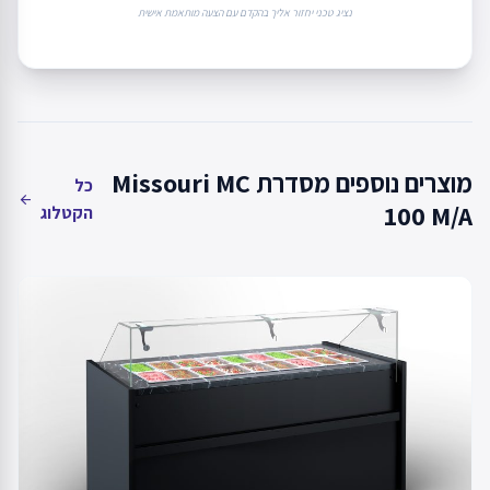
נציג טכני יחזור אליך בהקדם עם הצעה מותאמת אישית
מוצרים נוספים מסדרת Missouri MC
כל
arrow_back
100 M/A
הקטלוג