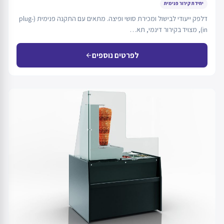
יחידת קירור פנימית
דלפק ייעודי לבישול ומכירת סושי ופיצה. מתאים עם התקנה פנימית (plug-
in), מצויד בקירור דינמי, תא…
לפרטים נוספים
arrow_back