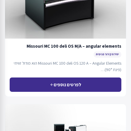
Missouri MC 100 deli OS M/A – angular elements
יחידת קירור פנימית
Missouri MC 100 deli OS 120 A – Angular Elements הוא מודול זוויתי
(פינת 90°)…
לפרטים נוספים
arrow_back