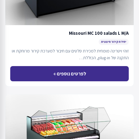
Missouri MC 100 salads L M/A
יחידת קירור חיצונית
זוהי ויטרינה מומחית למכירת סלטים עם חיבור למערכת קירור מרוחקת או
התקנה של plug-in, הכוללת…
לפרטים נוספים
arrow_back