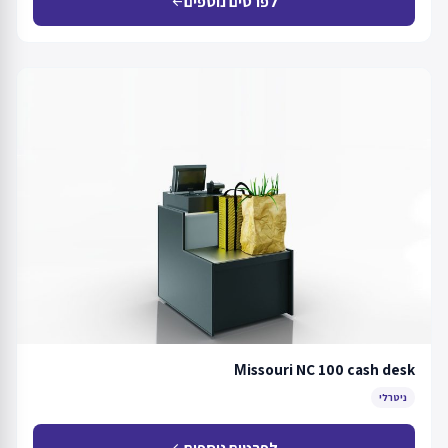
לפרטים נוספים
arrow_back
Мissouri NC 100 cash desk
ניטרלי