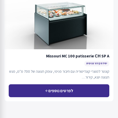
Missouri MC 100 patisserie СН SP A
יחידת קירור פנימית
קונטר למוצרי קונדיטוריה עם חיבור פנימי, עומק תצוגה של 700 מ"מ, מגש
תצוגה יוצא, קירור…
לפרטים נוספים
arrow_back