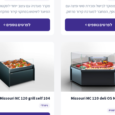
מוקד לבישול ומכירת סושי ופיצה עם
מקרר מעדניה עם עיצוב ייחודי לסקטור
וסף, המחובר למערכת קירור מרחוק.
המיועד לשימוש במתקני קירור מתקדמ
אפשרויות תצוגה…
לפרטים נוספים
לפרטים נוספים
arrow_back
arrow_back
Missouri NC 120 grill self 104
Missouri MC 120 deli OS 
ניטרלי
צונית