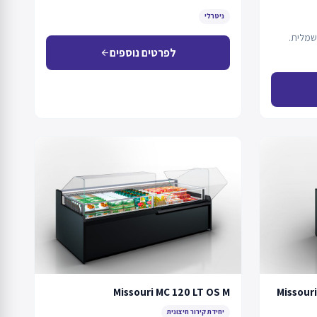
ניטרלי
שמלית.
לפרטים נוספים
arrow_back
Missouri MC 120 LT OS M
Missouri
יחידת קירור חיצונית