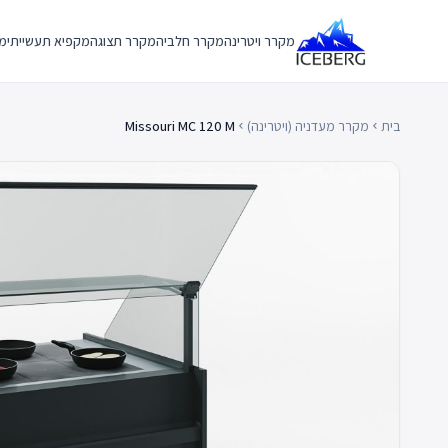
Ski
t
מקרר ויטרינה
מקרר חלביה
מקרר תצוגה
מקפיא תעשייתי
מק
conten
בית
מקרר מעדניה (ויטרינה)
Missouri MC 120 M
chevron_left
chevron_left