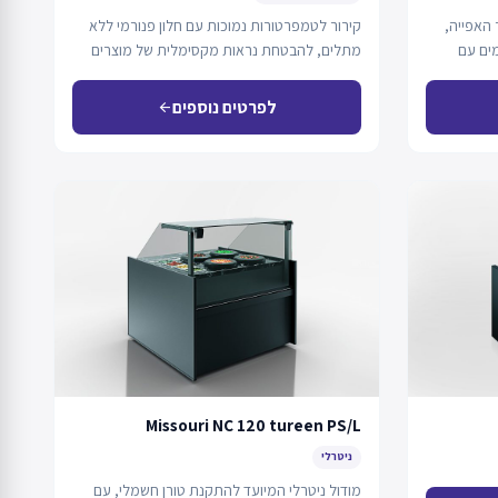
 האפייה,
קירור לטמפרטורות נמוכות עם חלון פנורמי ללא
ים עם
מתלים, להבטחת נראות מקסימלית של מוצרים
קפואים. המוצר…
לפרטים נוספים
arrow_back
Missouri NC 120 tureen PS/L
ניטרלי
מודול ניטרלי המיועד להתקנת טורן חשמלי, עם