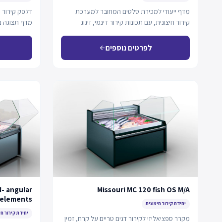
מדף ייעודי למכירת סלטים המחובר למערכת
דלפק קירור מ
קירור חיצונית, עם תכונות קירור דינמי, זיגוג
מדף תצוגה נ
מתקדם, מאווררים…
לפרטים נוספים
arrow_back
M- angular
Missouri MC 120 fish OS M/A
elements
יחידת קירור חיצונית
יחידת קירור חי
מקרר ספציאליזי לקירור דגים טריים על קרח, זמין