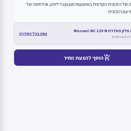
של הזכוכית הקדמית באמצעות מנגנון גז־ליפט, או דחיפה של
 עם הזכוכית
סדרת Missouri MC 120 M
צפה בכל הסדרה
add_shopping_cart
הוסף להצעת מחיר