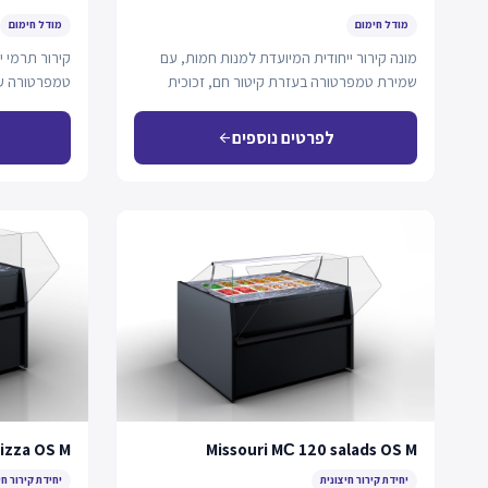
מודל חימום
מודל חימום
מונה קירור ייחודית המיועדת למנות חמות, עם
קירור תרמי י
שמירת טמפרטורה בעזרת קיטור חם, זכוכית
טמפרטורה על
קדמית ניתנת…
לפרטים נוספים
arrow_back
pizza OS M
Missouri MС 120 salads OS M
יחידת קירור חיצונית
יחידת קירור חי