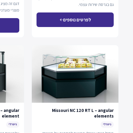
דגם זה מציג 
גם בגרסת שירות עצמי.
מוצרי מעדניה
דינמי…
לפרטים נוספים
arrow_back
 – angular
Missouri NC 120 RT L – angular
element
elements
ניטרלי
ניטרלי