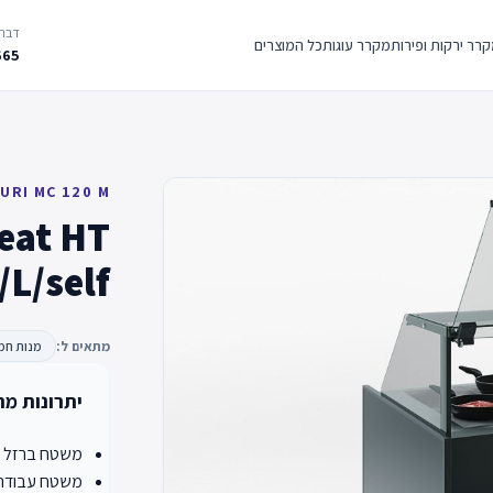
דברו
רר ירקות ופירות
מקרר עוגות
כל המוצרים
665
URI MC 120 M
eat HT
L/self
מתאים ל:
מנות חמ
יתרונות מר
משטח ברזל ע
משטח עבודה ו