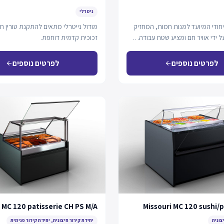
ניטרלי
יחודי המיועד למנות חמות, המחזיק
מודול נייטרלי מתאים להתקנת טורין ח
 ידי אוויר חם ומציע שטח עבודה…
זכוכית קדמית דוחפת.
לפרטים נוספים
לפרטים נוספים
arrow_back
arrow_back
 MC 120 patisserie CH PS M/A
Missouri MC 120 sushi/
צונית
יחידת קירור חיצונית, יחידת קירור פנימית