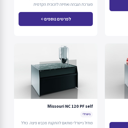
מערכת הגבהה ואחיזה לזכוכית הקדמית
באמצעות מערכת גזית.
לפרטים נוספים
arrow_back
Мissouri NC 120 PF self
ניטרלי
מודול נייטרלי מותאם להתקנת מכבש פיצה. כולל