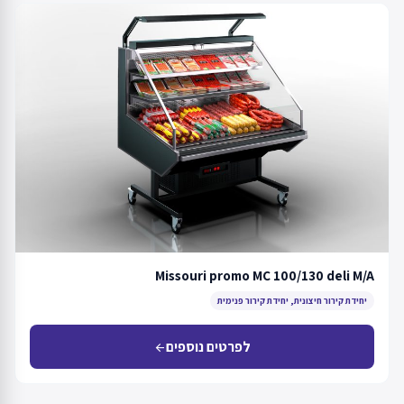
Missouri promo MC 100/130 deli M/A
יחידת קירור חיצונית, יחידת קירור פנימית
לפרטים נוספים
arrow_back