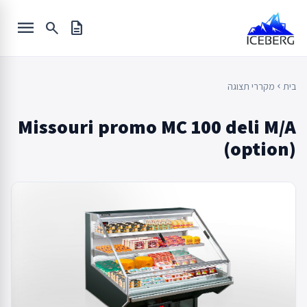
Ski
menu
t
search
description
conten
בית
מקררי תצוגה
chevron_left
Missouri promo MC 100 deli M/A
(option)