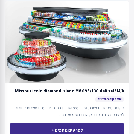
Мissouri cold diamond island MV 095/130 deli self M/A
יחידת קירור חיצונית
הקופה מאפשרת יצירת אזור עצמי-שרות בסגנון אי, עם אפשרות לחיבור
למערכת קירור מרחוק או להתממשקות…
לפרטים נוספים
arrow_back