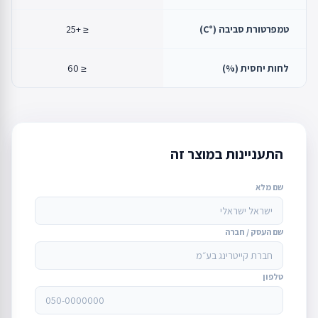
טמפרטורת סביבה (°C)
≤ +25
לחות יחסית (%)
≤ 60
התעניינות במוצר זה
שם מלא
שם העסק / חברה
טלפון