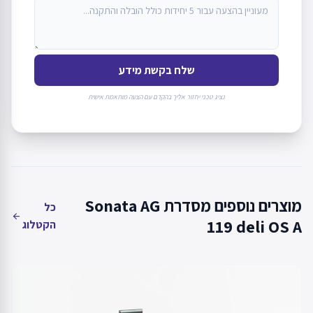
שלח בקשת מידע
נציג טכני יחזור אליך בהקדם עם הצעה מותאמת אישית
מוצרים נוספים מסדרת Sonata AG
כל
arrow_back
119 deli OS A
הקטלוג