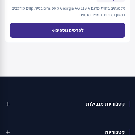
אלמנטים בזווית מדגם Georgia AG 119 A מאפשרים בניית קווים מורכבים
במגוון תצורות. המוצר מתאים…
לפרטים נוספים
arrow_back
קטגוריות מובילות
add
קטגוריות
add