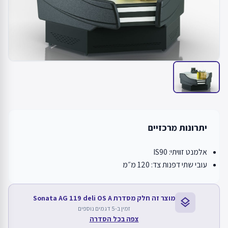
יתרונות מרכזיים
אלמנט זוויתי: IS90
עובי שתי דפנות צד: 120 מ״מ
מוצר זה חלק מסדרת Sonata AG 119 deli OS A
layers
זמין ב-5 דגמים נוספים
צפה בכל הסדרה