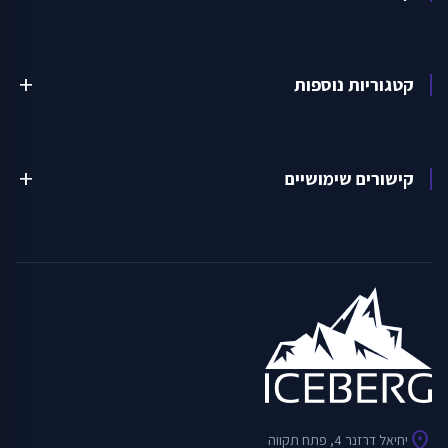
קטגוריות נוספות
add
קישורים שימושיים
add
location_on
יחיאל דרזנר 4, פתח תקווה