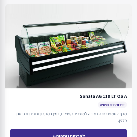
Sonata AG 119 LT OS A
יחידת קירור פנימית
מדף לטמפרטורה נמוכה למוצרים קפואים, זמין במתכון זכוכית ובגרסת
פלגין.
לפרטים נוספים
arrow_back