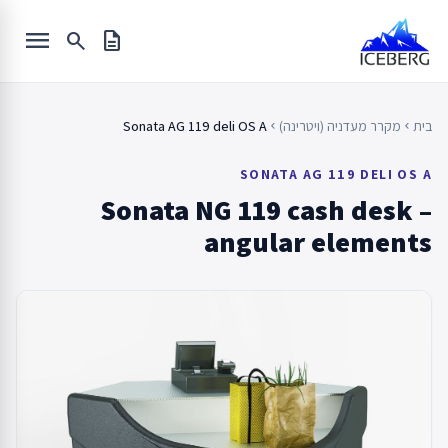
Ski
menu
t
search
description
conten
בית
מקרר מעדניה (ויטרינה)
Sonata AG 119 deli OS A
chevron_left
chevron_left
SONATA AG 119 DELI OS A
Sonata NG 119 cash desk –
angular elements