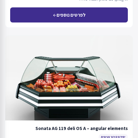
לפרטים נוספים
arrow_back
Sonata AG 119 deli OS A – angular elements
יחידת קירור פנימית