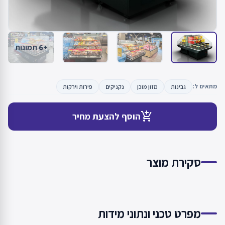
+6 תמונות
מתאים ל:
גבינות
מזון מוכן
נקניקים
פירות וירקות
add_shopping_cart
הוסף להצעת מחיר
סקירת מוצר
מפרט טכני ונתוני מידות