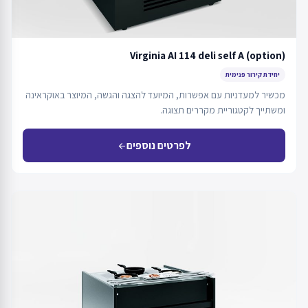
Virginia AI 114 deli self A (option)
יחידת קירור פנימית
מכשיר למעדניות עם אפשרות, המיועד להצגה והגשה, המיוצר באוקראינה
ומשתייך לקטגוריית מקררים תצוגה.
לפרטים נוספים
arrow_back