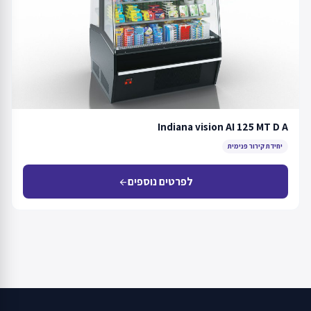
Indiana vision AI 125 MT D A
יחידת קירור פנימית
לפרטים נוספים
arrow_back