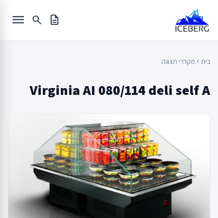
Ski
menu
t
search
description
conten
בית
מקררי תצוגה
chevron_left
Virginia AI 080/114 deli self A