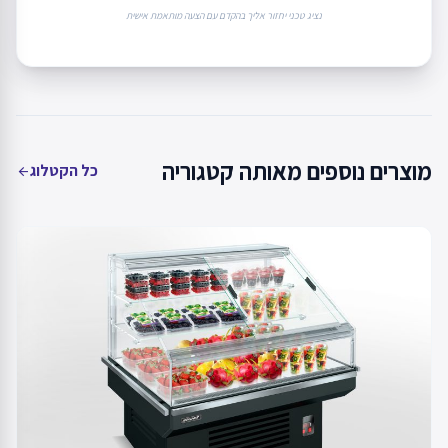
נציג טכני יחזור אליך בהקדם עם הצעה מותאמת אישית
מוצרים נוספים מאותה קטגוריה
כל הקטלוג
arrow_back