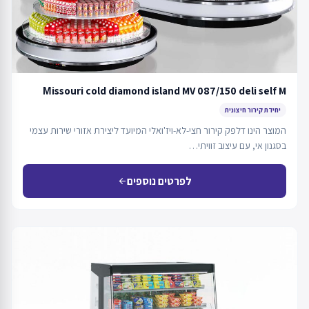
Мissouri cold diamond island MV 087/150 deli self M
יחידת קירור חיצונית
המוצר הינו דלפק קירור חצי-לא-ויז'ואלי המיועד ליצירת אזורי שירות עצמי
בסגנון אי, עם עיצוב זוויתי…
לפרטים נוספים
arrow_back