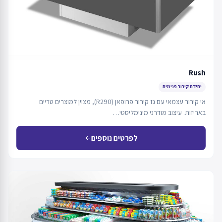
Rush
יחידת קירור פנימית
אי קירור עצמאי עם גז קירור פרופאן (R290), מצוין למוצרים טריים
באריזות. עיצוב מודרני מינימליסטי…
לפרטים נוספים
arrow_back