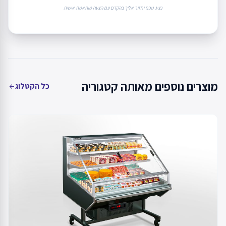
נציג טכני יחזור אליך בהקדם עם הצעה מותאמת אישית
מוצרים נוספים מאותה קטגוריה
כל הקטלוג
arrow_back