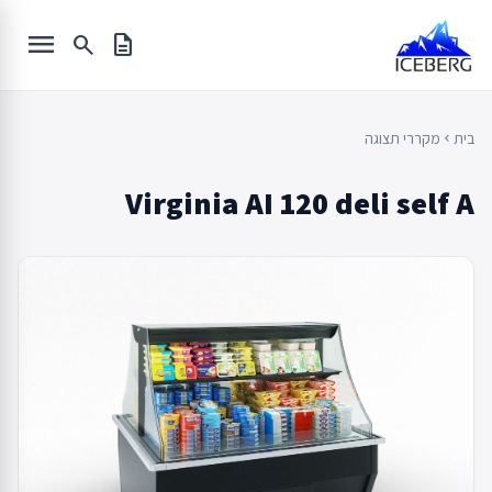
Ski
menu
t
search
description
conten
בית
מקררי תצוגה
chevron_left
Virginia AI 120 deli self A