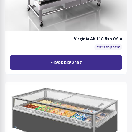
Virginia AK 118 fish OS A
יחידת קירור פנימית
לפרטים נוספים
arrow_back