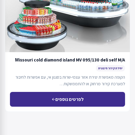
Мissouri cold diamond island MV 095/130 deli self M/A
יחידת קירור חיצונית
הקופה מאפשרת יצירת אזור עצמי-שרות בסגנון אי, עם אפשרות לחיבור
למערכת קירור מרחוק או להתממשקות…
לפרטים נוספים
arrow_back