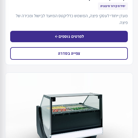
יחידת קירור חיצונית
מעדן ייחודי לעסקי פיצה, המשמש כדליקטס המיועד לבישול ומכירה של
פיצה.
לפרטים נוספים
arrow_back
צפייה בסדרה