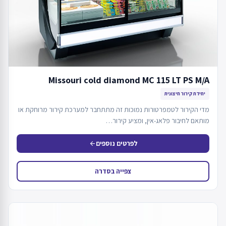
Missouri cold diamond MC 115 LT PS M/A
יחידת קירור חיצונית
מדי הקירור לטמפרטורות נמוכות זה מתתחבר למערכת קירור מרוחקת או
מותאם לחיבור פלאג-אין, ומציע קירור…
לפרטים נוספים
arrow_back
צפייה בסדרה