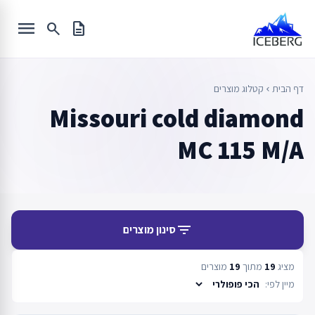
Ski
menu
t
search
description
conten
דף הבית
קטלוג מוצרים
chevron_left
Missouri cold diamond
MC 115 M/A
filter_list
סינון מוצרים
מציג
19
מתוך
19
מוצרים
מיין לפי: