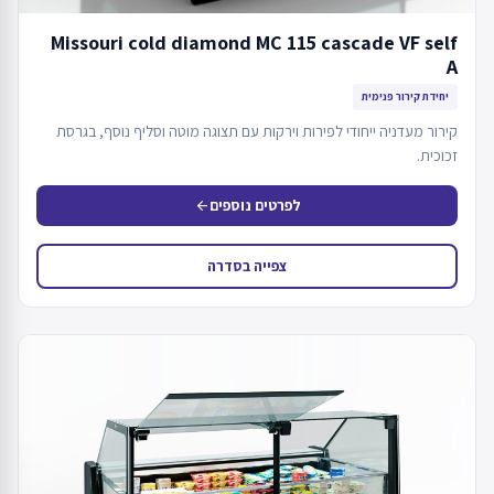
Missouri cold diamond MC 115 cascade VF self
A
יחידת קירור פנימית
קירור מעדניה ייחודי לפירות וירקות עם תצוגה מוטה וסליף נוסף, בגרסת
זכוכית.
לפרטים נוספים
arrow_back
צפייה בסדרה