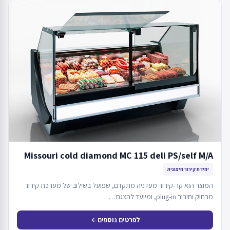
Missouri cold diamond MC 115 deli PS/self M/A
יחידת קירור חיצונית
המוצר הוא קר-קירור מעדניה מתקדם, שפועל בשילוב של מערכת קירור
מרחוק וחיבור plug-in, ומיועד להצגת…
לפרטים נוספים
arrow_back