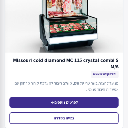
Missouri cold diamond MC 115 crystal combi S
M/A
יחידת קירור חיצונית
מנועד להצגת בשר טרי על ווים, משלב חיבור למערכת קירור מרחוק עם
אפשרות חיבור פנימי…
לפרטים נוספים
arrow_back
צפייה בסדרה