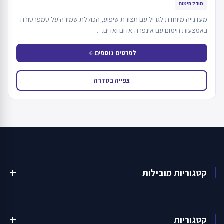
מודל חימום
מעדנייה מיוחדת לגריל עם תצורת שיפוע, הכוללת שמירה על טמפרטורה
באמצעות חימום עם אינפרה-אדום ואדים…
לפרטים נוספים
arrow_back
צפייה בסדרה
קטגוריות מובילות
add
קטגוריות
add