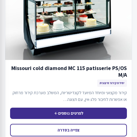
Missouri cold diamond MC 115 patisserie PS/OS
M/A
יחידת קירור חיצונית
קירור מקצועי ומיוחד המיועד לקונדיטוריות, המשלב מערכת קירור מרחוק
או אפשרות לחיבור פלג-אין, עם תצוגה…
לפרטים נוספים
arrow_back
צפייה בסדרה