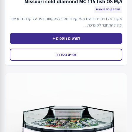
Missouri cold diamond MC 115 fish OS M/A
יחידת קירור חיצונית
מקרר מעדניה ייחודי עם מגש קירור נוסף לעסקאות דגים על קרח. המכשיר
יכול להתחבר למערכת…
לפרטים נוספים
arrow_back
צפייה בסדרה