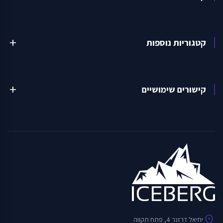
קטגוריות נוספות
add
קישורים שימושיים
add
location_on
יחיאל דרזנר 4, פתח תקווה