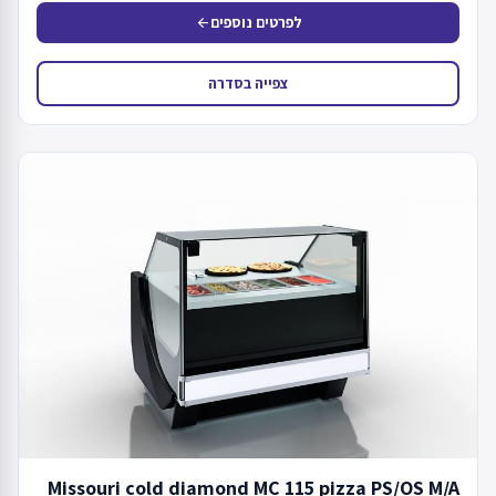
לפרטים נוספים
arrow_back
צפייה בסדרה
Missouri cold diamond MC 115 pizza PS/OS M/A