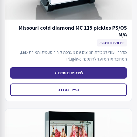
Missouri cold diamond MC 115 pickles PS/OS
M/A
יחידת קירור חיצונית
מקרר ייעודי למכירת חמוצים עם מערכת קירור סטטית ותאורת LED,
המחובר או המיועד להתקנה כ-Plug-in.
לפרטים נוספים
arrow_back
צפייה בסדרה