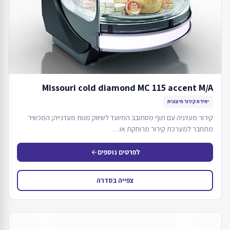
Missouri cold diamond MC 115 accent M/A
יחידת קירור חיצונית
קירור מעדניה עם תוף מסתובב המיועד לשיווק מנות מעדנייה; המכשיר
מתחבר למערכת קירור מרוחקת או…
לפרטים נוספים
arrow_back
צפייה בסדרה