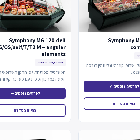
Symphony MG 120 deli
Symphony MG
S/OS/self/T/T2 M – angular
con
elements
ית
יחידת קירור חיצונית
אירופי קונבנציונלי וזמין בגרסת
עצמי.
המעדנייה מפותחת לפי התקן האירופאי ה
וזמינה במתכון זכוכית עם מערכת קירור ח
לשירות עצמי.
לפרטים נוספים
arrow_back
לפרטים נוספים
arrow_back
צפייה בסדרה
צפייה בסדרה