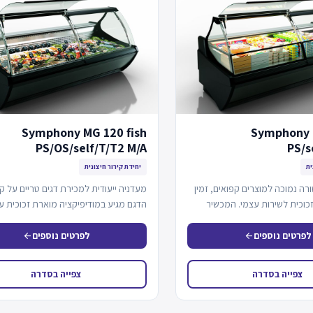
Symphony MG 120 fish
Symphony 
PS/OS/self/T/T2 M/A
PS/s
ית
יחידת קירור חיצונית
 נמוכה למוצרים קפואים, זמין
מעדניה ייעודית למכירת דגים טריים על ק
כוכית לשירות עצמי. המכשיר
הדגם מגיע במודיפיקציה מוארת זכוכית ע
קירור חיצונית…
אפשרות לשירות…
לפרטים נוספים
לפרטים נוספים
arrow_back
arrow_back
צפייה בסדרה
צפייה בסדרה