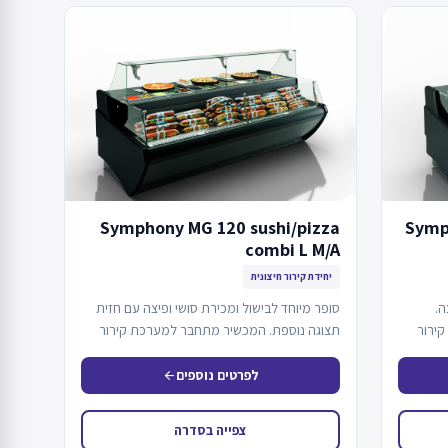
Symphony MG 120 sushi/pizza
Symp
combi L M/A
יחידת קירור חיצונית
ה.
סופר מיוחד לבישול ומכירת סושי ופיצה עם חזית
קירור
תצוגה נוספת. המכשיר מתחבר למערכת קירור
חיצונית…
לפרטים נוספים
arrow_back
צפייה בסדרה