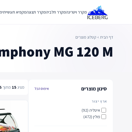
Ski
t
מקרר ויטרינה
מקרר חלביה
מקרר תצוגה
מקפיא תעשייתי
מק
conten
דף הבית
קטלוג מוצרים
chevron_left
mphony MG 120 M
מציג
15
מתוך
5
סינון מוצרים
איפוס הכל
ארץ יצור
איטליה (92)
פולין (472)