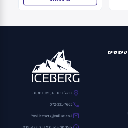
שימושיים
location_on
יחיאל דרזנר 4, פתח תקווה
call
072-331-7665
mail
Yosi-iceberg@mil-ac.co.il
schedule
א׳-ה׳ 9:00-18:00 | ו׳ 9:00-13:00