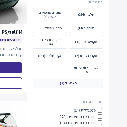
קטגוריה
מוצרים מותאמים
חלביה (124)
אישית (4)
מיוחדים (14)
מקפיא עומד (25)
 PS/self M
מקפיא תעשייתי
יחידת קירור חיצונ
מקפיא שוכב (31)
(76)
הדלפי מפותח לפ
קיים בגרסת זכו
מקרר גלידות (2)
מקרר חלביה (124)
מקרר ירקות ופירות
(18)
הצג עוד (8)
יחידת קירור
אינטגרלית (14)
יחידת קירור חיצונית (273)
יחידת קירור פנימית (194)