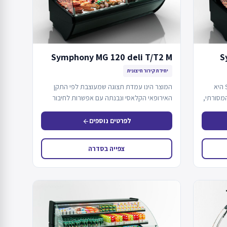
Symphony MG 120 deli T/T2 M
S
יחידת קירור חיצונית
המעדניה Symphony MG 120 deli OS M היא
המוצר הינו עמדת תצוגה שמעוצבת לפי התקן
מסורתי,
האירופאי הקלאסי ונבנתה עם אפשרות לחיבור
למערך קירור…
לפרטים נוספים
arrow_back
צפייה בסדרה