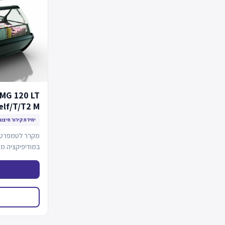
MG 120 LT
elf/T/T2 M
יחידת קירור חיצונ
מקרר לטמפרטורה
במודיפיקציה מז
מחובר למערכת 