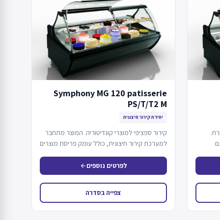
Symphony MG 120 patisserie
PS/T/T2 M
יחידת קירור חיצונית
רח.
קירור ספציפי למוצרי קונדיטוריה. המוצר מתחבר
ם
למערכת קירור חיצונית, כולל עומק פריסת מוצרים
משתנה בהתאם…
לפרטים נוספים
arrow_back
צפייה בסדרה