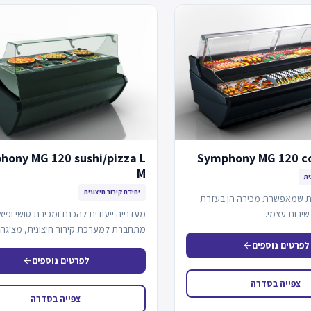
hony MG 120 sushi/pizza L
Symphony MG 120 c
M
ית
יחידת קירור חיצונית
ת שמאפשרת מכירה הן בעזרת
בשירות עצמי.
מעדנייה ייעודית להכנת ומכירת סושי ופיצ
מתחברת למערכת קירור חיצונית, מציגה 
דינמי ותא מגירות…
לפרטים נוספים
arrow_back
לפרטים נוספים
arrow_back
צפייה בסדרה
צפייה בסדרה