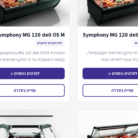
ymphony MG 120 deli OS M
Symphony MG 120 deli
ית
יחידת קירור חיצונית
י התקן האירופאי הקונבנציונלי,
כית עצמי לשירות עצמי.
קפואה המעוצבת על פי התקן האירופאי ה
…
לפרטים נוספים
לפרטים נוספים
arrow_back
arrow_back
צפייה בסדרה
צפייה בסדרה