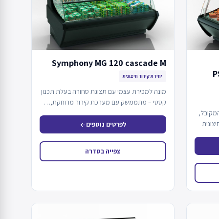
Symphony MG 120 cascade M
P
יחידת קירור חיצונית
מונה למכירת עצמי עם תצוגת סחורה בעלת תכנון
קסטי – מתממשק עם מערכת קירור מרוחקת,…
מקובל,
יצונית
לפרטים נוספים
arrow_back
צפייה בסדרה