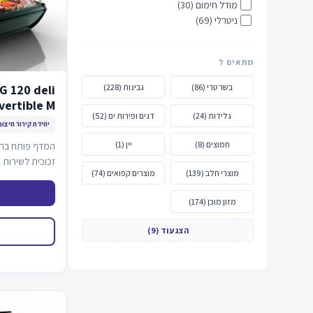
מודל חימום (30)
ניטרלי (69)
מתאים ל
בשר טרי (86)
גבינות (228)
 120 deli
vertible M
גלידות (24)
דגים ופירות ים (52)
יחידת קירור חיצונ
חמוצים (8)
יין (1)
המדף פותח בתקן 
זכוכית לשירות 
מוצרי חלב (139)
מוצרים קפואים (74)
מזון מוכן (174)
הצג עוד (9)