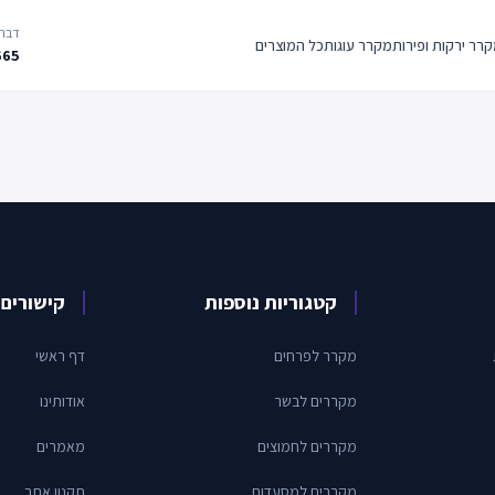
דברו
רר ירקות ופירות
מקרר עוגות
כל המוצרים
665
קטגוריות נוספות
קישורים 
מקרר לפרחים
דף ראשי
מקררים לבשר
אודותינו
מקררים לחמוצים
מאמרים
מקררים למסעדות
תקנון אתר