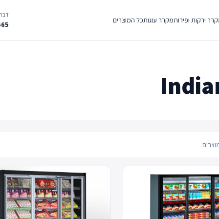
דברו
רר ירקות ופירות
מקרר עוגות
כל המוצרים
665
India
וצרים