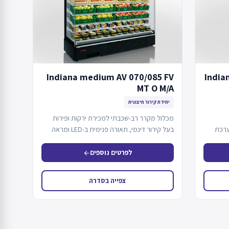
Indiana medium AV 070/085 FV
India
MT O M/A
יחידת קירור חיצונית
מכלול מקרר רב-שכבתי למכירת ירקות ופירות
למערכת
בעל קירור דינמי, תאורה פנימית ב-LED ומראה
מוטה. המכשיר…
לפרטים נוספים
arrow_back
צפייה בסדרה