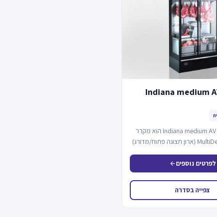
Indiana medium A
ת
Indiana medium AV 070 meat D A הוא מקרר
תצוגה מסוג MultiDeck (ארון תצוגה פתוח/מדורג)
לפרטים נוספים
arrow_back
צפייה בסדרה