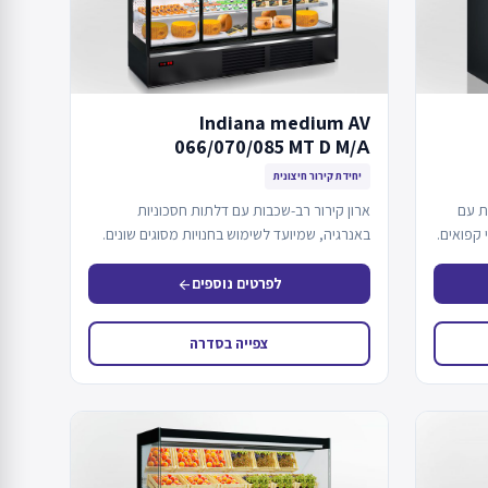
Indiana medium AV
066/070/085 MT D M/А
יחידת קירור חיצונית
מוכות עם
ארון קירור רב-שכבות עם דלתות חסכוניות
 קפואים.
באנרגיה, שמיועד לשימוש בחנויות מסוגים שונים.
לפרטים נוספים
arrow_back
צפייה בסדרה