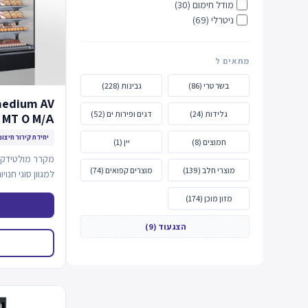
מודל חימום (30)
ניטרלי (69)
מתאים ל
בשר טרי (86)
גבינות (228)
medium AV
גלידות (24)
דגים ופירות ים (52)
 MT O M/А
יחידת קירור חיצונ
חמוצים (8)
יין (1)
מקרר מולטידק-ק
מוצרי חלב (139)
מוצרים קפואים (74)
למגוון סוגי חנ
מרוחקת או מת
מזון מוכן (174)
הצג עוד (9)