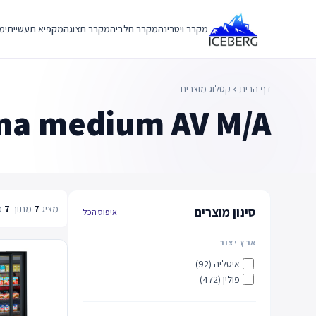
Ski
t
מקרר ויטרינה
מקרר חלביה
מקרר תצוגה
מקפיא תעשייתי
מק
conten
דף הבית
קטלוג מוצרים
chevron_left
na medium AV M/A
מציג
7
מתוך
7
מ
סינון מוצרים
איפוס הכל
ארץ יצור
איטליה (92)
פולין (472)