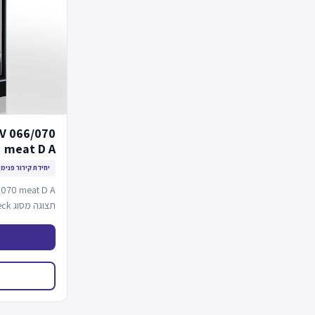
V 066/070
meat D A
יחידת קירור פנימי
…