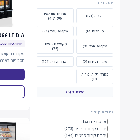
קטגוריה
מוצרים מותאמים
חלביה (124)
אישית (4)
מיוחדים (14)
מקפיא עומד (25)
066 LT D А
מקפיא תעשייתי
יחידת קירור פנימי
מקפיא שוכב (31)
(76)
מקרר רב-קומתי
מקרר גלידות (2)
מקרר חלביה (124)
פנימית.
מקרר ירקות ופירות
(18)
הצג עוד (8)
יחידת קירור
אינטגרלית (14)
יחידת קירור חיצונית (273)
יחידת קירור פנימית (194)