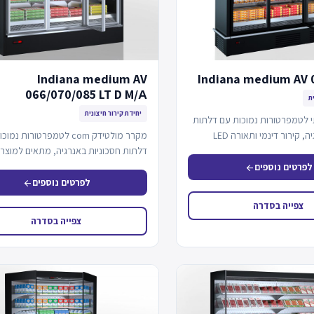
Indiana medium AV
Indiana medium AV 
066/070/085 LT D M/А
ת
יחידת קירור חיצונית
 לטמפרטורות נמוכות עם דלתות
חסכוניות באנרגיה, קירור דינמי ותאורה LED
מקרר מולטידק com לטמפרטורות נ
דלתות חסכוניות באנרגיה, מתאים למוצרי
המוצר מחבר למערכת…
לפרטים נוספים
arrow_back
לפרטים נוספים
arrow_back
צפייה בסדרה
צפייה בסדרה