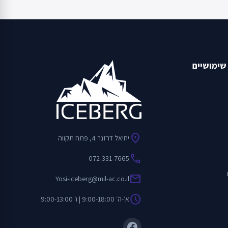
שימושיים
location_on
יחיאל דרזנר 4, פתח תקווה
call
072-331-7665
mail
Yosi-iceberg@mil-ac.co.il
schedule
א׳-ה׳ 9:00-18:00 | ו׳ 9:00-13:00