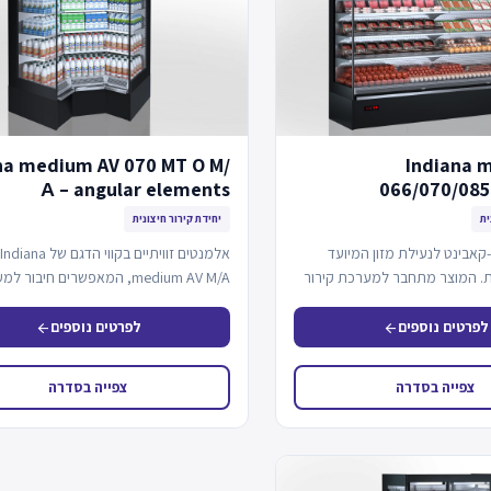
na medium AV 070 MT O M/
Indiana 
А – angular elements
066/070/085
ית
יחידת קירור חיצונית
אבינט לנעילת מזון המיועד
אלמנטים זוויתיים בקווי הדגם של Indiana
ויות. המוצר מתחבר למערכת קירור
medium AV M/A, המאפשרים חיבור 
אים…
קירור מרחוק או…
לפרטים נוספים
לפרטים נוספים
arrow_back
arrow_back
צפייה בסדרה
צפייה בסדרה