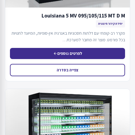
Louisiana 5 MV 095/105/115 MT D M
יחידת קירור חיצונית
מקרר רב-קומתי עם דלתות חסכוניות באנרגיה אין-סופיות, המיועד לחנויות
בכל פורמט. מוצר זה מחובר למערכת…
לפרטים נוספים
arrow_back
צפייה בסדרה