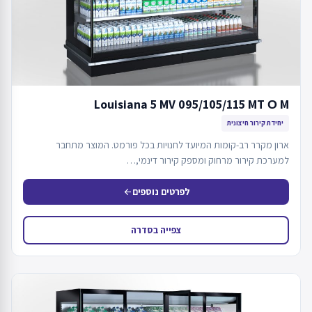
Louisiana 5 MV 095/105/115 MT О M
יחידת קירור חיצונית
ארון מקרר רב-קומות המיועד לחנויות בכל פורמט. המוצר מתחבר
למערכת קירור מרחוק ומספק קירור דינמי,…
לפרטים נוספים
arrow_back
צפייה בסדרה