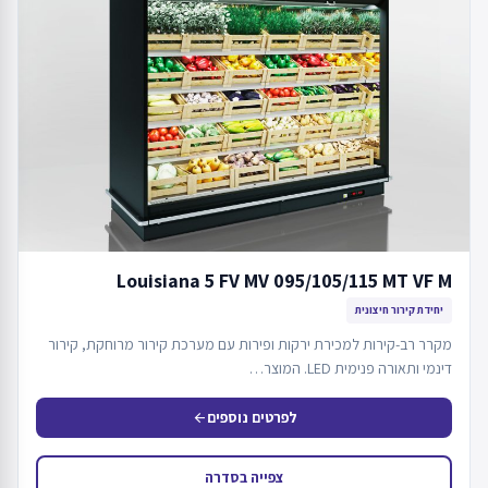
Louisiana 5 FV MV 095/105/115 MT VF M
יחידת קירור חיצונית
מקרר רב-קירות למכירת ירקות ופירות עם מערכת קירור מרוחקת, קירור
דינמי ותאורה פנימית LED. המוצר…
לפרטים נוספים
arrow_back
צפייה בסדרה