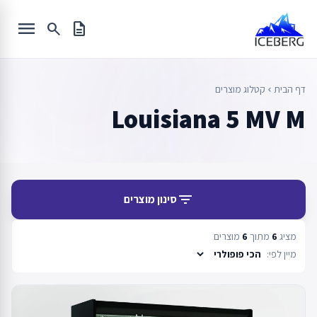
Ski
menu
t
search
description
conten
דף הבית
קטלוג מוצרים
chevron_left
Louisiana 5 MV M
filter_list
סינון מוצרים
מציג
6
מתוך
6
מוצרים
מיין לפי: