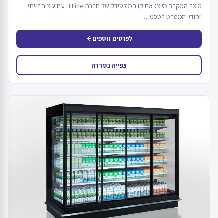
מוצר המקרר מייצג את קו המולטידק של חברת Hitline עם עיצוב זוויתי
ייחודי. המפרט הטכני…
לפרטים נוספים
arrow_back
צפייה בסדרה