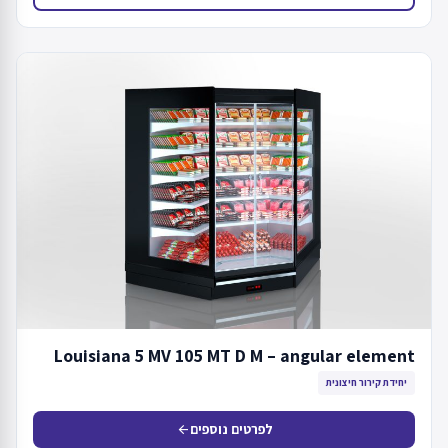
Louisiana 5 MV 105 MT D M – angular element
יחידת קירור חיצונית
לפרטים נוספים
arrow_back