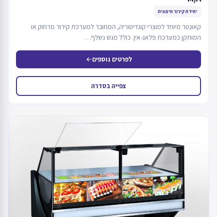
יחידת קירור חיצונית
קאוּנְטר מיוחד למוצרי קונדיטוריה, המחובר למערכת קירור מרחוק או
המותקן כמערכת פלאג-אין. כולל מגש נשלף…
לפרטים נוספים
arrow_back
צפייה בסדרה