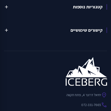
קטגוריות נוספות
add
קישורים שימושיים
add
location_on
יחיאל דרזנר 4, פתח תקווה
call
072-331-7665