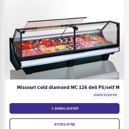
Missouri сold diamond MC 126 deli PS/self M
יחידת קירור חיצונית
לפרטים נוספים
arrow_back
צפייה בסדרה