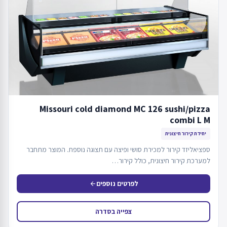
Missouri cold diamond MC 126 sushi/pizza
combi L M
יחידת קירור חיצונית
ספציאליזד קירור למכירת סושי ופיצה עם תצוגה נוספת. המוצר מתחבר
למערכת קירור חיצונית, כולל קירור…
לפרטים נוספים
arrow_back
צפייה בסדרה