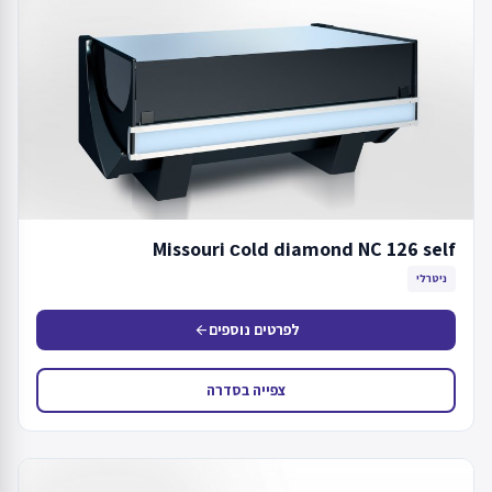
Missouri сold diamond NC 126 self
ניטרלי
לפרטים נוספים
arrow_back
צפייה בסדרה