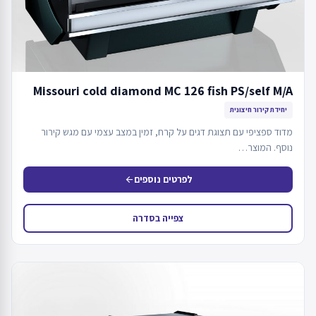
Missouri cold diamond MC 126 fish PS/self M/A
יחידת קירור חיצונית
מדוד ספציפי עם תצוגת דגים על קרח, זמין במצב עצמי עם מגש קירור
נוסף. המוצר…
לפרטים נוספים
arrow_back
צפייה בסדרה