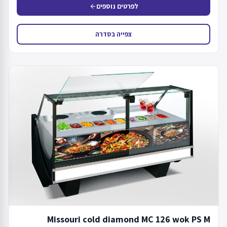
לפרטים נוספים
arrow_back
צפייה בסדרה
Missouri cold diamond MC 126 wok PS M