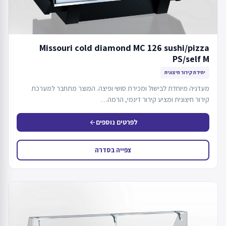
Missouri cold diamond MC 126 sushi/pizza
PS/self M
יחידת קירור חיצונית
מעדניה מיוחדת לבישול ומכירת סושי ופיצה. המוצר מתחבר למערכת
קירור חיצונית ומציע קירור דינמי, הרמה…
לפרטים נוספים
arrow_back
צפייה בסדרה