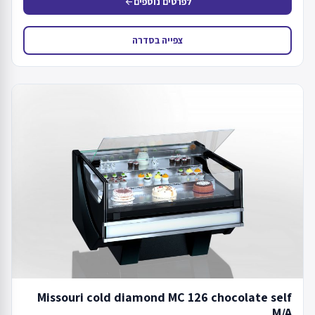
לפרטים נוספים
arrow_back
צפייה בסדרה
Missouri cold diamond MC 126 chocolate self
M/A