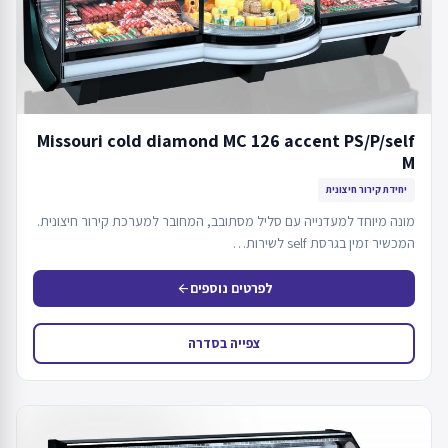
Missouri cold diamond MC 126 accent PS/P/self
M
יחידת קירור חיצונית
מונה מיוחד למעדנייה עם סליל מסתובב, המחובר למערכת קירור חיצונית.
המכשיר זמין בגרסת self לשירות…
לפרטים נוספים
arrow_back
צפייה בסדרה