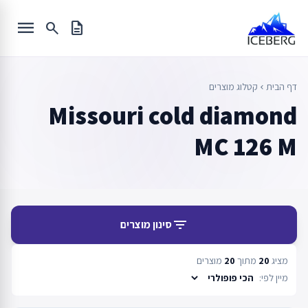
Ski
menu
t
search
description
conten
דף הבית
קטלוג מוצרים
chevron_left
Missouri cold diamond
MC 126 M
filter_list
סינון מוצרים
מציג
20
מתוך
20
מוצרים
מיין לפי: