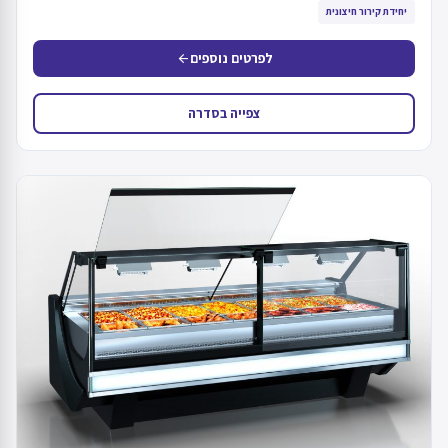
יחידת קירור חיצונית
לפרטים נוספים
arrow_back
צפייה בסדרה