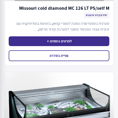
Missouri cold diamond MC 126 LT PS/self M
יחידת קירור חיצונית
מעדנית בטמפרטורה נמוכה למוצרי קפאון, בזמינות במודיפיקציה עם
זכוכית עצמי. המכשיר מחובר למערכת קירור מרחוק,…
לפרטים נוספים
arrow_back
צפייה בסדרה