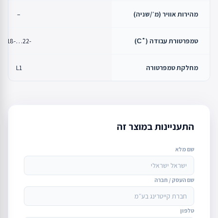
מהירות אוויר (מ׳/שניה)
–
טמפרטורת עבודה (˚С)
-22…-18
מחלקת טמפרטורה
L1
התעניינות במוצר זה
שם מלא
שם העסק / חברה
טלפון