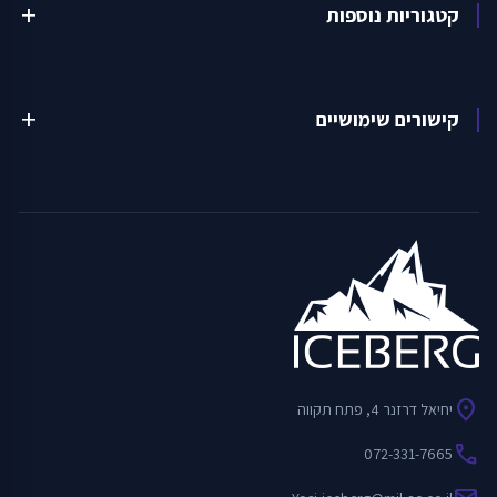
קטגוריות נוספות
add
קישורים שימושיים
add
location_on
יחיאל דרזנר 4, פתח תקווה
call
072-331-7665