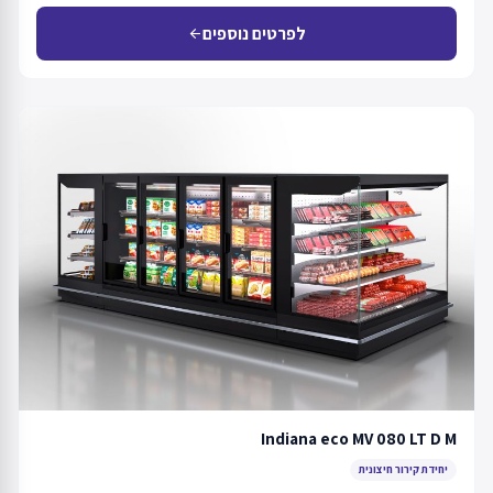
לפרטים נוספים
arrow_back
Indiana eco MV 080 LT D M
יחידת קירור חיצונית