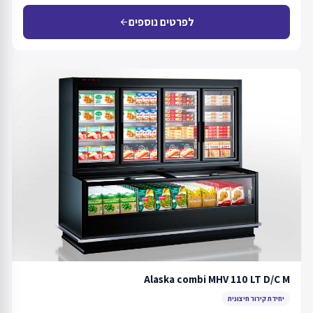
לפרטים נוספים
arrow_back
Alaska combi MHV 110 LT D/C M
יחידת קירור חיצונית