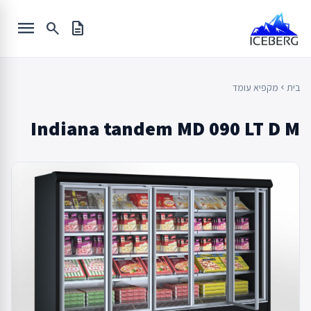
Ski
menu
t
search
description
conten
בית
מקפיא עומד
chevron_left
Indiana tandem MD 090 LT D M