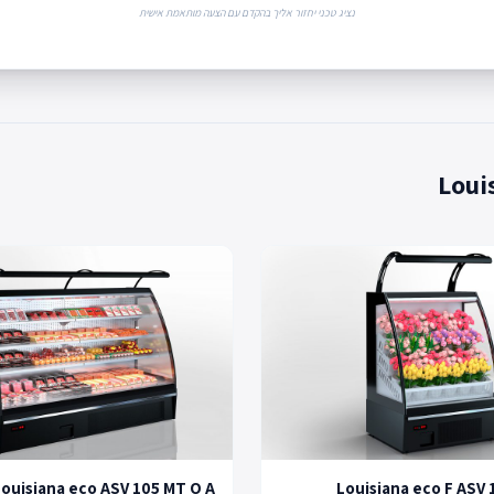
נציג טכני יחזור אליך בהקדם עם הצעה מותאמת אישית
Louisiana eco ASV 105 MT O A
Louisiana eco F ASV 