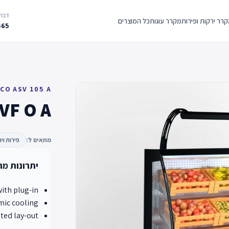
דברו
רר ירקות ופירות
מקרר עוגות
כל המוצרים
665
CO ASV 105 A
 VF O A
מתאים ל:
פירות וי
יתרונות מר
with plug-in
ic cooling
lted lay-out