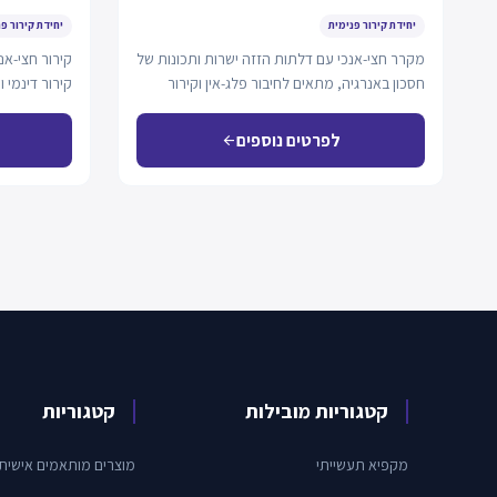
יחידת קירור פנימית
יחידת קירור פ
מקרר חצי-אנכי עם דלתות הזזה ישרות ותכונות של
קירור חצי-אנ
חסכון באנרגיה, מתאים לחיבור פלג-אין וקירור
קירור דינמי ו
דינמי.…
פלאג-אין.
לפרטים נוספים
arrow_back
קטגוריות מובילות
קטגוריות
מקפיא תעשייתי
מוצרים מותאמים אישית