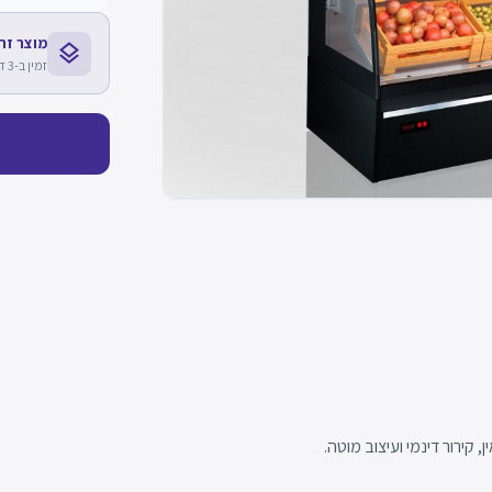
מוצר זה חלק מסד
layers
זמין ב-3 דגמים נוספים
 קירור דינמי ועיצוב מוטה.