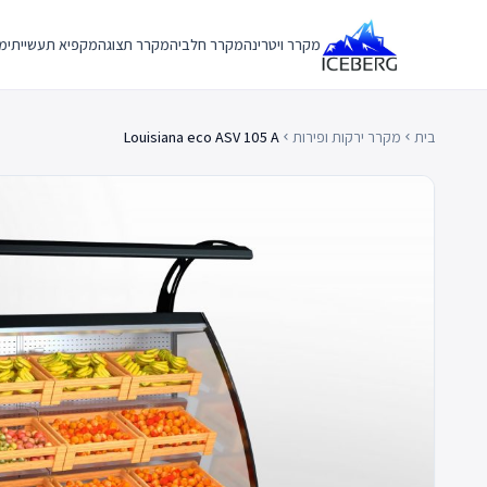
Ski
t
מקרר ויטרינה
מקרר חלביה
מקרר תצוגה
מקפיא תעשייתי
מק
conten
בית
מקרר ירקות ופירות
Louisiana eco ASV 105 A
chevron_left
chevron_left