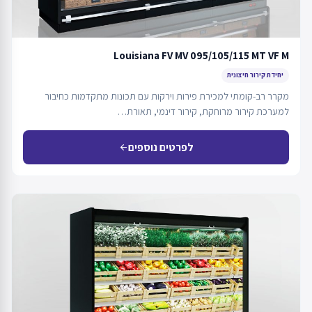
Louisiana FV MV 095/105/115 MT VF M
יחידת קירור חיצונית
מקרר רב-קומתי למכירת פירות וירקות עם תכונות מתקדמות כחיבור
למערכת קירור מרוחקת, קירור דינמי, תאורת…
לפרטים נוספים
arrow_back