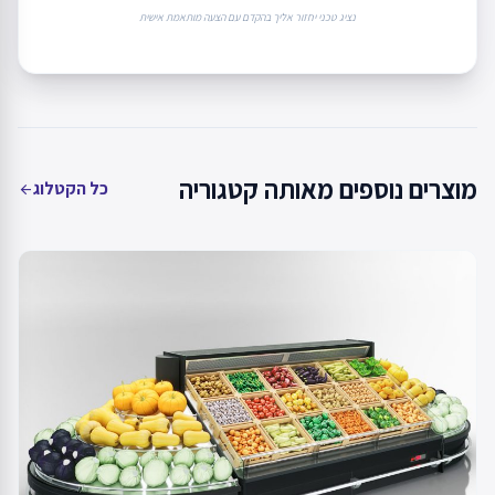
נציג טכני יחזור אליך בהקדם עם הצעה מותאמת אישית
מוצרים נוספים מאותה קטגוריה
כל הקטלוג
arrow_back