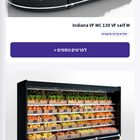
Indiana VF MC 130 VF self M
יחידת קירור חיצונית
לפרטים נוספים
arrow_back