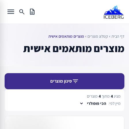
Ski
menu
t
search
description
conten
דף הבית
קטלוג מוצרים
מוצרים מותאמים אישית
chevron_left
chevron_left
מוצרים מותאמים אישית
filter_list
סינון מוצרים
מציג
4
מתוך
4
מוצרים
מיין לפי: