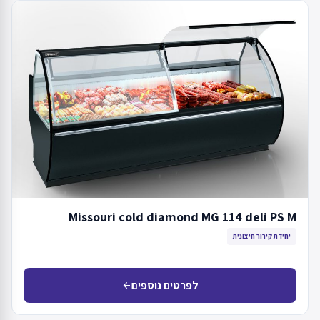
Missouri cold diamond MG 114 deli PS M
יחידת קירור חיצונית
לפרטים נוספים
arrow_back