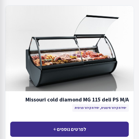
Missouri cold diamond MG 115 deli PS M/A
יחידת קירור חיצונית, יחידת קירור פנימית
לפרטים נוספים
arrow_back