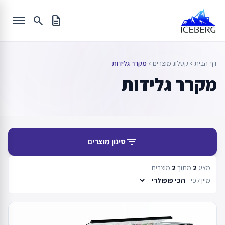
Ski
menu
t
search
description
conten
דף הבית
קטלוג מוצרים
מקרר גלידות
chevron_left
chevron_left
מקרר גלידות
filter_list
סינון מוצרים
מציג
2
מתוך
2
מוצרים
מיין לפי: