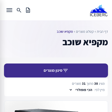
Ski
menu
t
search
description
conten
דף הבית
קטלוג מוצרים
מקפיא שוכב
chevron_left
chevron_left
מקפיא שוכב
filter_list
סינון מוצרים
מציג
30
מתוך
31
מוצרים
מיין לפי: