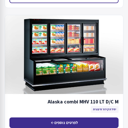
Alaska combi MHV 110 LT D/C M
יחידת קירור חיצונית
לפרטים נוספים
arrow_back