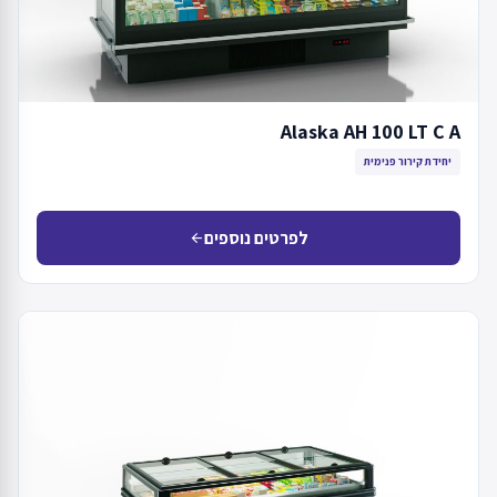
Alaska AH 100 LT C A
יחידת קירור פנימית
לפרטים נוספים
arrow_back