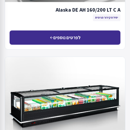
Alaska DE AH 160/200 LT C A
יחידת קירור פנימית
לפרטים נוספים
arrow_back