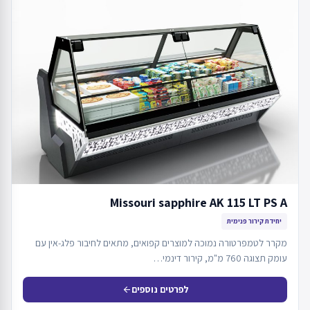
Missouri sapphire AK 115 LT PS A
יחידת קירור פנימית
מקרר לטמפרטורה נמוכה למוצרים קפואים, מתאים לחיבור פלג-אין עם
עומק תצוגה 760 מ"מ, קירור דינמי…
לפרטים נוספים
arrow_back