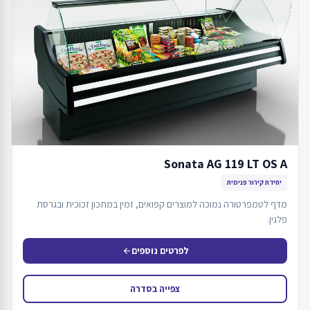
Sonata AG 119 LT OS A
יחידת קירור פנימית
מדף לטמפרטורה נמוכה למוצרים קפואים, זמין במתכון זכוכית ובגרסת
פלגין.
לפרטים נוספים
arrow_back
צפייה בסדרה