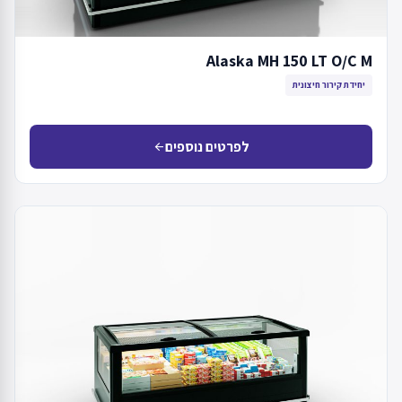
Alaska MH 150 LT O/C M
יחידת קירור חיצונית
לפרטים נוספים
arrow_back