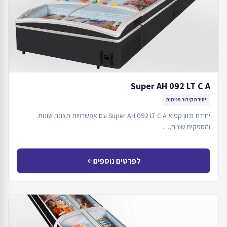
Super AH 092 LT C A
יחידת קירור פנימית
יחידת מזון קפוא Super AH 092 LT C A עם אפשרויות תצוגה שונות
והספקים שונים,…
לפרטים נוספים
arrow_back