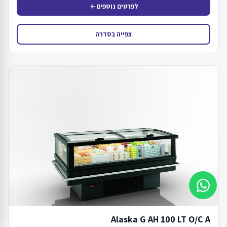
לפרטים נוספים
arrow_back
צפייה בסדרה
Alaska G AH 100 LT O/C A