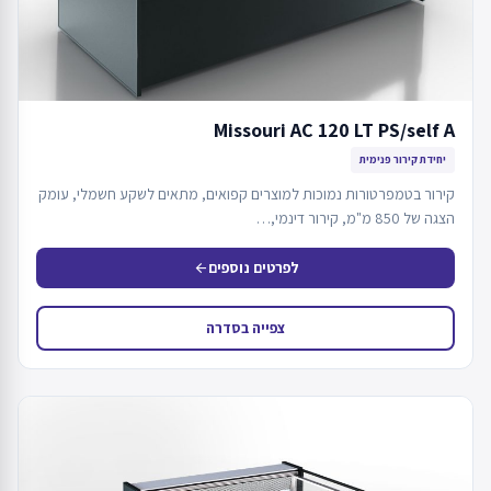
Missouri AC 120 LT PS/self A
יחידת קירור פנימית
קירור בטמפרטורות נמוכות למוצרים קפואים, מתאים לשקע חשמלי, עומק
הצגה של 850 מ"מ, קירור דינמי,…
לפרטים נוספים
arrow_back
צפייה בסדרה