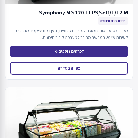
Symphony MG 120 LT PS/self/T/T2 M
יחידת קירור חיצונית
מקרר לטמפרטורה נמוכה למוצרים קפואים, זמין במודיפיקציה מזכוכית
לשירות עצמי. המכשיר מחובר למערכת קירור חיצונית…
לפרטים נוספים
arrow_back
צפייה בסדרה