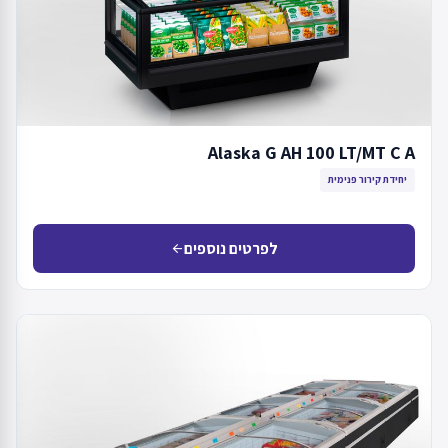
Alaska G AH 100 LT/MT C A
יחידת קירור פנימית
לפרטים נוספים
arrow_back