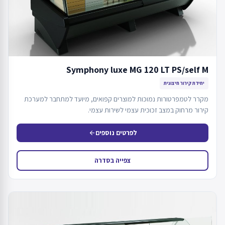
Symphony luxe MG 120 LT PS/self M
יחידת קירור חיצונית
מקרר לטמפרטורות נמוכות למוצרים קפואים, מיועד למתחבר למערכת
קירור מרחוק במצב זכוכית עצמי לשירות עצמי.
לפרטים נוספים
arrow_back
צפייה בסדרה