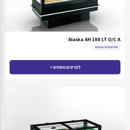
Alaska AH 100 LT O/C A
יחידת קירור פנימית
לפרטים נוספים
arrow_back