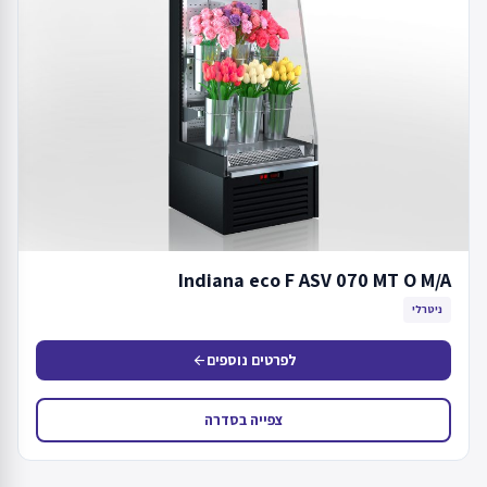
Indiana eco F ASV 070 MT O M/A
ניטרלי
לפרטים נוספים
arrow_back
צפייה בסדרה