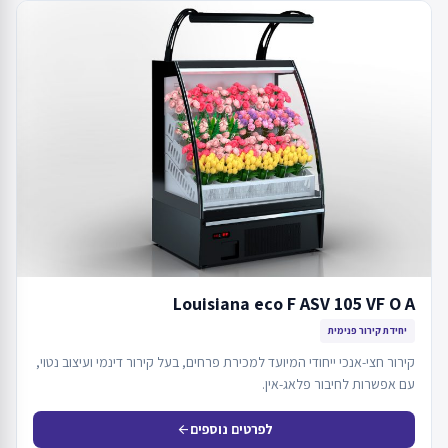
Louisiana eco F ASV 105 VF O A
יחידת קירור פנימית
קירור חצי-אנכי ייחודי המיועד למכירת פרחים, בעל קירור דינמי ועיצוב נטוי,
עם אפשרות לחיבור פלאג-אין.
לפרטים נוספים
arrow_back