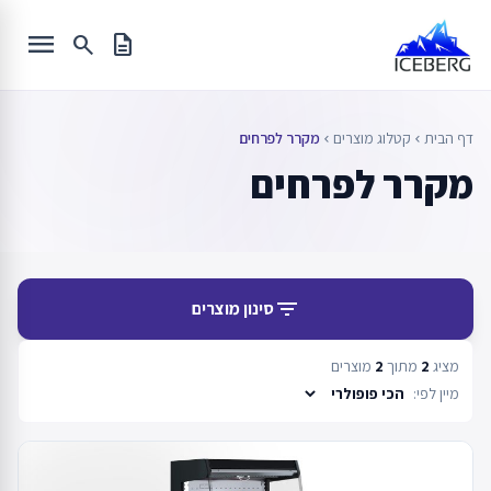
Ski
menu
t
search
description
conten
דף הבית
קטלוג מוצרים
מקרר לפרחים
chevron_left
chevron_left
מקרר לפרחים
filter_list
סינון מוצרים
מציג
2
מתוך
2
מוצרים
מיין לפי: