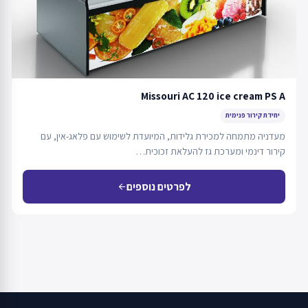
Missouri AC 120 ice cream PS A
יחידת קירור פנימית
מעדניה מתמחה למכירת גלידות, המיועדת לשימוש עם פלאג-אין, עם
קירור דינמי ומערכת גז להעלאת זכוכית…
לפרטים נוספים
arrow_back