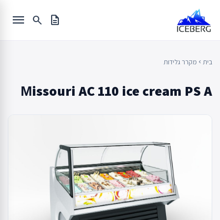
Ski
menu
t
search
description
conten
בית
מקרר גלידות
chevron_left
Мissouri AC 110 ice cream PS A