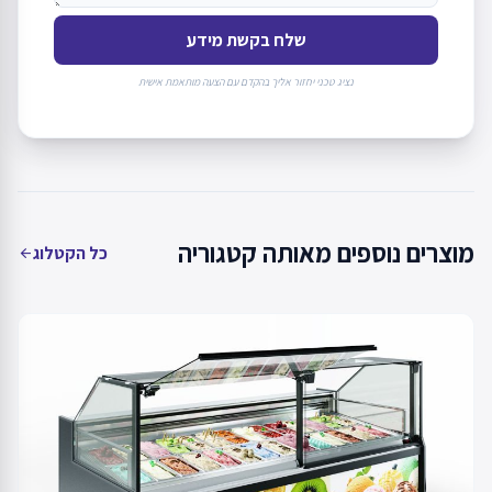
שלח בקשת מידע
נציג טכני יחזור אליך בהקדם עם הצעה מותאמת אישית
מוצרים נוספים מאותה קטגוריה
כל הקטלוג
arrow_back