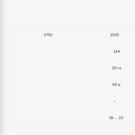
3750
2500
144
≤ +25
≤ 60
–
-22…-18