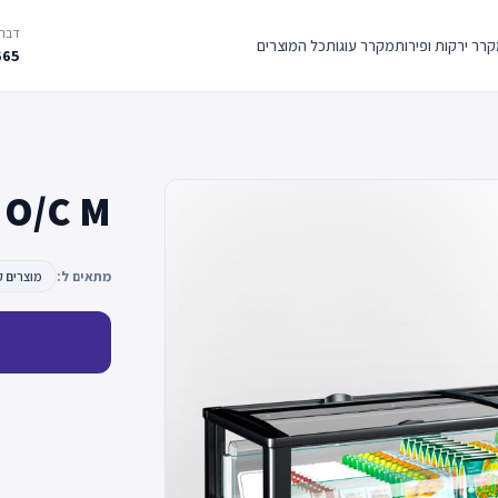
דברו
רר ירקות ופירות
מקרר עוגות
כל המוצרים
665
 O/C M
מתאים ל:
מוצרים ק