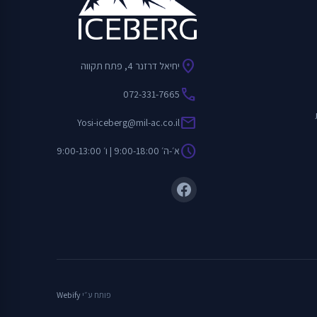
location_on
יחיאל דרזנר 4, פתח תקווה
call
072-331-7665
mail
Yosi-iceberg@mil-ac.co.il
schedule
א׳-ה׳ 9:00-18:00 | ו׳ 9:00-13:00
פותח ע״י
Webify