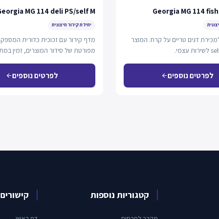
eorgia MG 114 deli PS/self M
Georgia MG 114 fish
צונית
יחידת קירור חיצונית
מכירת דגים טריים על קרח. המוצר
מדף קירור עם זכוכית כדורית המספק 
מפורטת של סידור המוצרים, זמין במתכ
עצמי.
לפרטים נוספים
לפרטים נוספים
arrow_back
arrow_back
קטגוריות נוספות
קישורים 
מקרר לפרחים
דף ראשי