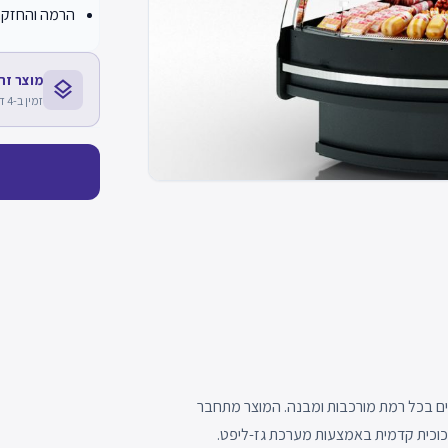
הרמה והחזקת
מוצר זה חלק 
layers
זמין ב-4 דגמים נוספים
Georgia MG 11 מאפשרים בניית קווים בכל רמת מורכבות ומבנה. המוצר מתחבר
כוכית קדמית באמצעות מערכת גז-ליפט.