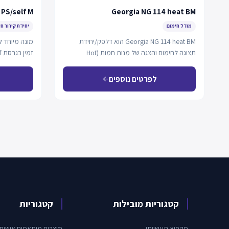
 PS/self M
Georgia NG 114 heat BM
מודל חימום
יחידת קירור חי
Georgia NG 114 heat BM הוא דלפק/יחידת
מונה מיוחד ל
תצוגה לחימום והצגה של מנות חמות (Hot
זמין בגרסת self לשירות עצמי.
dishes),…
לפרטים נוספים
arrow_back
קטגוריות מובילות
קטגוריות
מקפיא תעשייתי
מוצרים מותאמים אישית