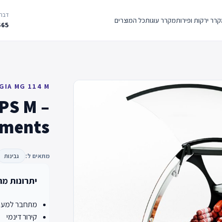
דברו
רר ירקות ופירות
מקרר עוגות
כל המוצרים
665
GIA MG 114 M
 PS M –
ements
מתאים ל:
גבינות
יתרונות מר
מתחבר למערכ
קירור דינמי