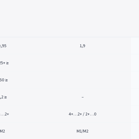
0,95
1,9
≤ +25
≤ 60
≤ 0,2
–
+2…+4
0…+2 / +2…+4
M2
M1/M2