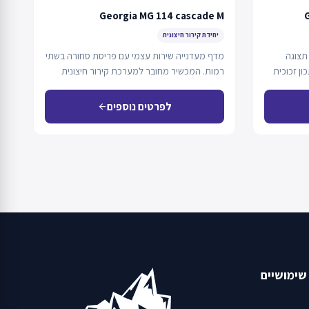
Georgia MG 114 cascade M
G
יחידת קירור חיצונית
תצוגה
מדף מעדנייה שירות עצמי עם פריסת סחורה בשתי
ון זכוכית
רמות. המכשיר מחובר למערכת קירור חיצונית
עם…
לפרטים נוספים
arrow_back
שימושיים