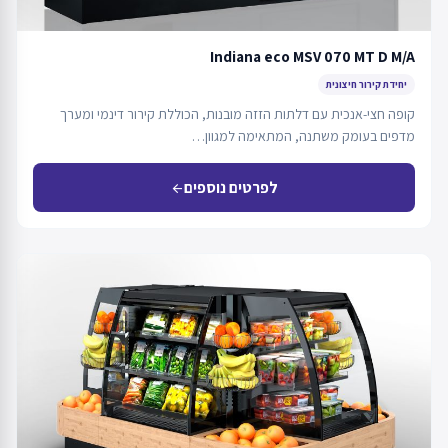
Indiana eco MSV 070 MT D M/A
יחידת קירור חיצונית
קופה חצי-אנכית עם דלתות הזזה מובנות, הכוללת קירור דינמי ומערך
מדפים בעומק משתנה, המתאימה למגוון…
לפרטים נוספים
arrow_back