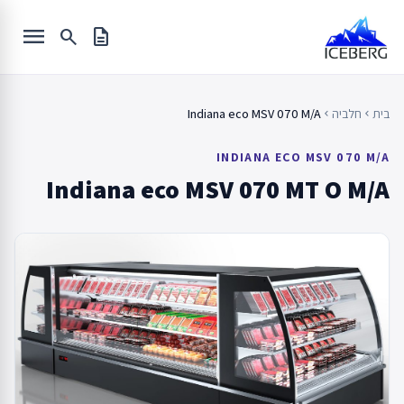
Ski
menu
t
search
description
conten
בית
חלביה
Indiana eco MSV 070 M/A
chevron_left
chevron_left
INDIANA ECO MSV 070 M/A
Indiana eco MSV 070 MT O M/A