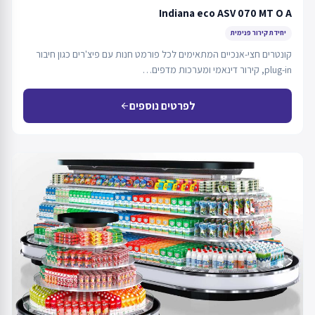
Indiana eco ASV 070 MT O A
יחידת קירור פנימית
קונטרים חצי-אנכיים המתאימים לכל פורמט חנות עם פיצ'רים כגון חיבור
plug-in, קירור דינאמי ומערכות מדפים…
לפרטים נוספים
arrow_back