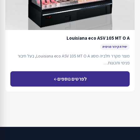
Louisiana eco ASV 105 MT O A
יחידת קירור פנימית
מוצר מקרר חלביה מסוג Louisiana eco ASV 105 MT O A, בעל חיבור
פנימי ותכונות…
לפרטים נוספים
arrow_back