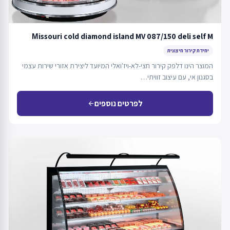
Мissouri cold diamond island MV 087/150 deli self M
יחידת קירור חיצונית
המוצר הינו דלפק קירור חצי-לא-ויז'ואלי המיועד ליצירת אזורי שירות עצמי
בסגנון אי, עם עיצוב זוויתי…
לפרטים נוספים
arrow_back