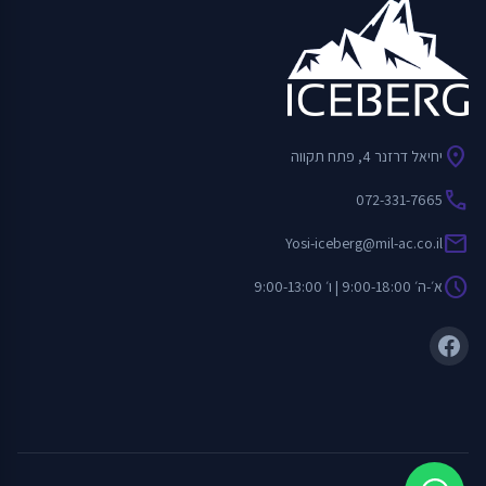
location_on
יחיאל דרזנר 4, פתח תקווה
call
072-331-7665
mail
Yosi-iceberg@mil-ac.co.il
schedule
א׳-ה׳ 9:00-18:00 | ו׳ 9:00-13:00