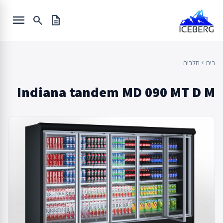
Ski
menu
t
search
description
conten
בית
חלביה
chevron_left
Indiana tandem MD 090 MT D M