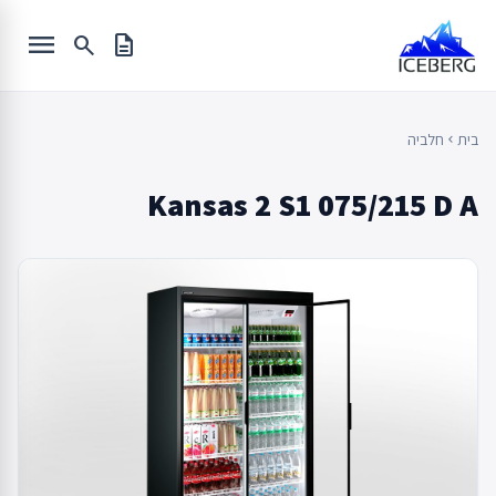
Ski
menu
t
search
description
conten
בית
חלביה
chevron_left
Kansas 2 S1 075/215 D A