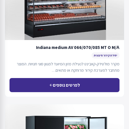
Indiana medium AV 066/070/085 MT O M/А
יחידת קירור חיצונית
מקרר מולטידק-קאבינט לנעילת מזון המיועד למגוון סוגי חנויות. המוצר
מתחבר למערכת קירור מרוחקת או מתאים…
לפרטים נוספים
arrow_back