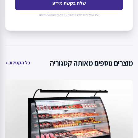
שלח בקשת מידע
נציג טכני יחזור אליך בהקדם עם הצעה מותאמת אישית
מוצרים נוספים מאותה קטגוריה
כל הקטלוג
arrow_back