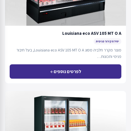
Louisiana eco ASV 105 MT O A
יחידת קירור פנימית
מוצר מקרר חלביה מסוג Louisiana eco ASV 105 MT O A, בעל חיבור
פנימי ותכונות…
לפרטים נוספים
arrow_back