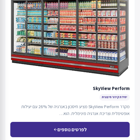
SkyView Perform
יחידת קירור חיצונית
מקרר SkyView Perform מציע חיסכון באנרגיה של 26% עם יעילות
אופטימלית וצריכת אנרגיה מינימלית. הוא…
לפרטים נוספים
arrow_back