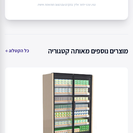
נציג טכני יחזור אליך בהקדם עם הצעה מותאמת אישית
מוצרים נוספים מאותה קטגוריה
כל הקטלוג
arrow_back