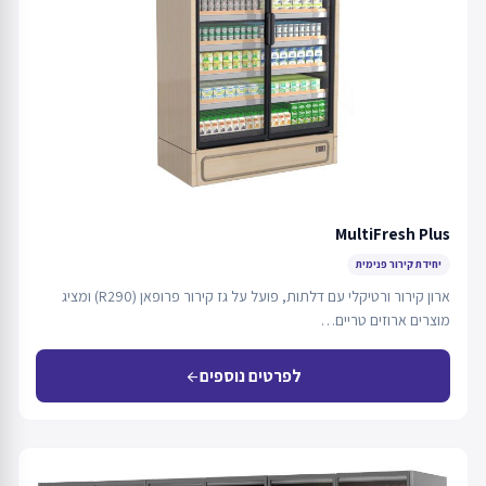
MultiFresh Plus
יחידת קירור פנימית
ארון קירור ורטיקלי עם דלתות, פועל על גז קירור פרופאן (R290) ומציג
מוצרים ארוזים טריים…
לפרטים נוספים
arrow_back