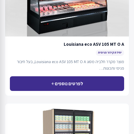
Louisiana eco ASV 105 MT O A
יחידת קירור פנימית
מוצר מקרר חלביה מסוג Louisiana eco ASV 105 MT O A, בעל חיבור
פנימי ותכונות…
לפרטים נוספים
arrow_back