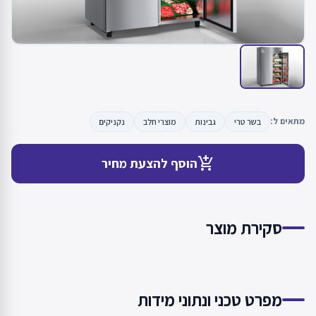
מתאים ל:
בשר טרי
גבינות
מוצרי חלב
נקניקים
add_shopping_cart
הוסף להצעת מחיר
סקירת מוצר
מפרט טכני ונתוני מידות