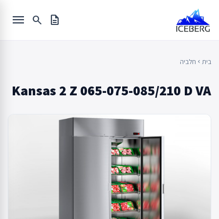
Ski
menu
t
search
description
conten
בית
חלביה
chevron_left
Kansas 2 Z 065-075-085/210 D VA