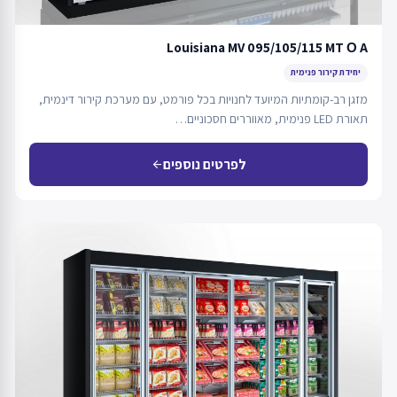
Louisiana MV 095/105/115 MT О A
יחידת קירור פנימית
מזגן רב-קומתיות המיועד לחנויות בכל פורמט, עם מערכת קירור דינמית,
תאורת LED פנימית, מאווררים חסכוניים…
לפרטים נוספים
arrow_back