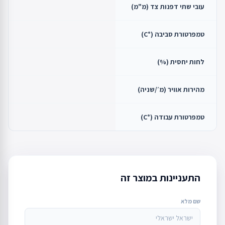
עובי שתי דפנות צד (מ"מ)
0
טמפרטורת סביבה (°C)
25
לחות יחסית (%)
60
מהירות אוויר (מ׳/שניה)
0,2
טמפרטורת עבודה (°C)
-22…-18
התעניינות במוצר זה
שם מלא