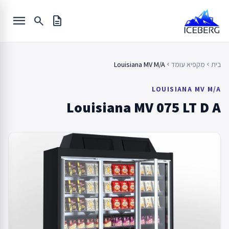
Ski
menu
t
search
description
conten
בית
מקפיא עומד
Louisiana MV M/A
chevron_left
chevron_left
LOUISIANA MV M/A
Louisiana MV 075 LT D A