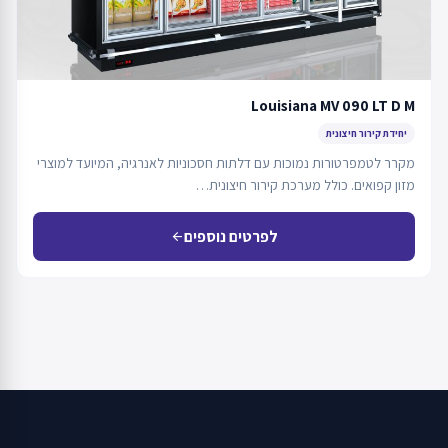
Louisiana MV 090 LT D M
יחידת קירור חיצונית
מקרר לטמפרטורות נמוכות עם דלתות חסכוניות לאנרגיה, המיועד למוצרי
מזון קפואים. כולל מערכת קירור חיצונית…
לפרטים נוספים
arrow_back