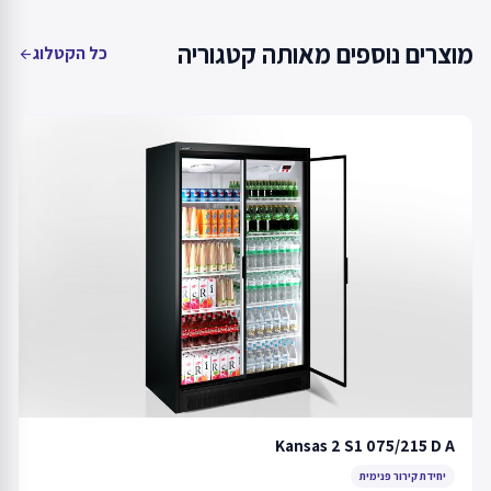
מוצרים נוספים מאותה קטגוריה
כל הקטלוג
arrow_back
Kansas 2 S1 075/215 D A
יחידת קירור פנימית