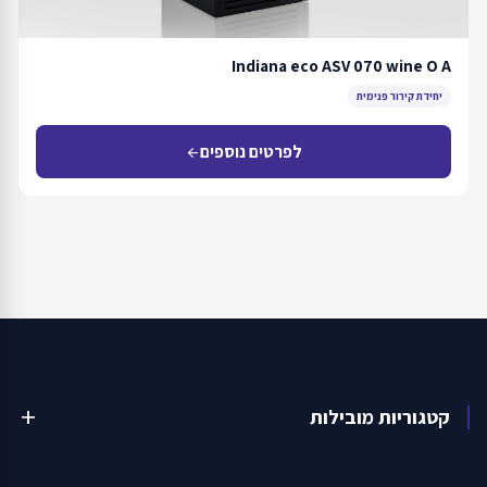
Indiana eco ASV 070 wine O A
יחידת קירור פנימית
לפרטים נוספים
arrow_back
קטגוריות מובילות
add