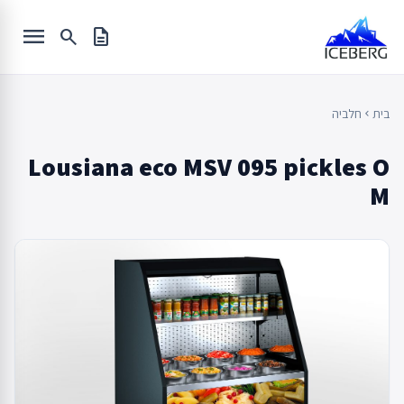
Ski
menu
t
search
description
conten
בית
חלביה
chevron_left
Lousiana eco MSV 095 pickles O
M