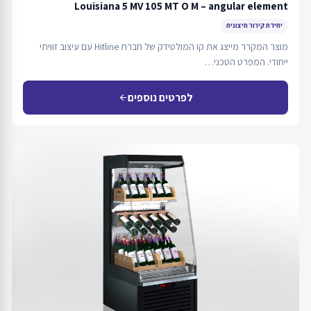
Louisiana 5 MV 105 MT O M – angular element
יחידת קירור חיצונית
מוצר המקרר מייצג את קו המולטידק של חברת Hitline עם עיצוב זוויתי
ייחודי. המפרט הטכני…
לפרטים נוספים
arrow_back