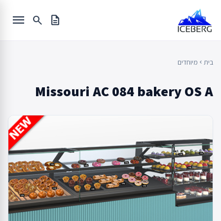
Ski
menu
t
search
description
conten
בית
מיוחדים
chevron_left
Missouri AC 084 bakery OS A