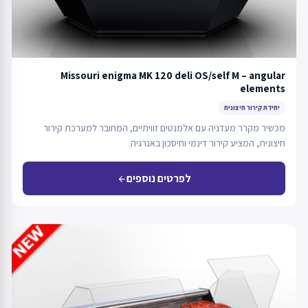
Missouri enigma MK 120 deli OS/self M – angular
elements
יחידת קירור חיצונית
מכשיר מקרר מעדניה עם אלמנטים זוויתיים, המחובר למערכת קירור
חיצונית, המציע קירור דינמי וחיסכון באנרגיה.
לפרטים נוספים
arrow_back