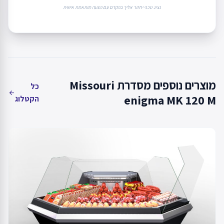
נציג טכני יחזור אליך בהקדם עם הצעה מותאמת אישית
מוצרים נוספים מסדרת Missouri
כל
arrow_back
enigma MK 120 M
הקטלוג