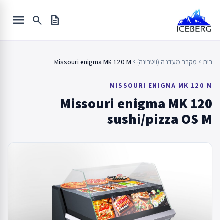
Ski
menu
t
search
description
conten
בית
מקרר מעדניה (ויטרינה)
Missouri enigma MK 120 M
chevron_left
chevron_left
MISSOURI ENIGMA MK 120 M
Missouri enigma MK 120
sushi/pizza OS M