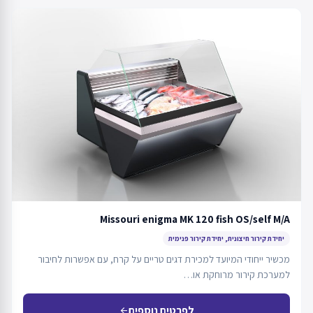
Missouri enigma MK 120 fish OS/self M/A
יחידת קירור חיצונית, יחידת קירור פנימית
מכשיר ייחודי המיועד למכירת דגים טריים על קרח, עם אפשרות לחיבור
למערכת קירור מרוחקת או…
לפרטים נוספים
arrow_back