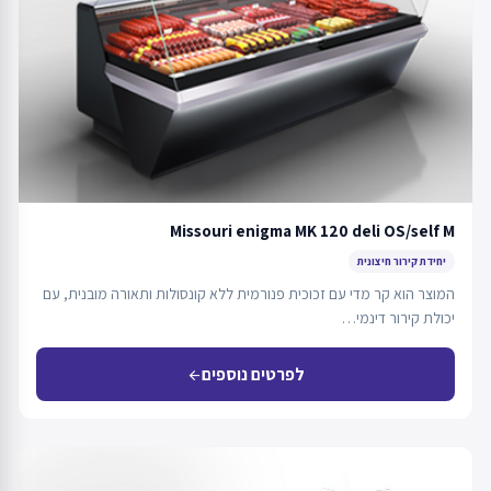
Missouri enigma MK 120 deli OS/self M
יחידת קירור חיצונית
המוצר הוא קר מדי עם זכוכית פנורמית ללא קונסולות ותאורה מובנית, עם
יכולת קירור דינמי…
לפרטים נוספים
arrow_back