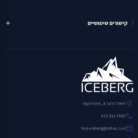
קישורים שימושיים
add
location_on
יחיאל דרזנר 4, פתח תקווה
call
072-331-7665
mail
Yosi-iceberg@mil-ac.co.il