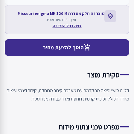
מוצר זה חלק מסדרת Missouri enigma MK 120 M
layers
זמין ב-4 דגמים נוספים
צפה בכל הסדרה
add_shopping_cart
הוסף להצעת מחיר
סקירת מוצר
דליית סושי ופיצה מתקדמת עם מערכת קירור מרוחקת, קירור דינמי ועיצוב
מיוחד הכולל זכוכית קדמית דוחפת ואזור עבודה מנירוסטה.
מפרט טכני ונתוני מידות