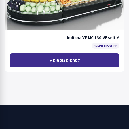
Indiana VF MC 130 VF self M
יחידת קירור חיצונית
לפרטים נוספים
arrow_back