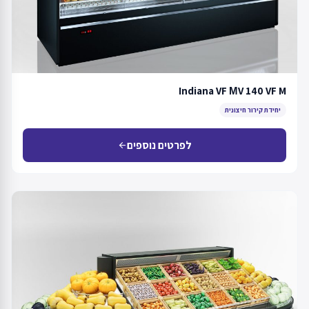
Indiana VF МV 140 VF M
יחידת קירור חיצונית
לפרטים נוספים
arrow_back