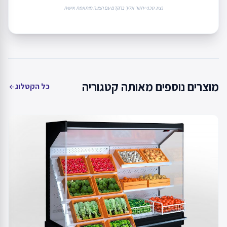
נציג טכני יחזור אליך בהקדם עם הצעה מותאמת אישית
מוצרים נוספים מאותה קטגוריה
כל הקטלוג
arrow_back