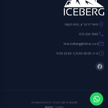
location_on
יחיאל דרזנר 4, פתח תקווה
call
072-331-7665
mail
Yosi-iceberg@mil-ac.co.il
schedule
א׳-ה׳ 9:00-18:00 | ו׳ 9:00-13:00
© 2026 אייסברג קירור. כל הזכויות שמורות.
פותח ע״י
Webify