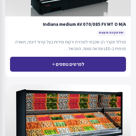
Indiana medium AV 070/085 FV MT O M/A
יחידת קירור חיצונית
מכלול מקרר רב-שכבתי למכירת ירקות ופירות בעל קירור דינמי, תאורה
פנימית ב-LED ומראה מוטה. המכשיר…
לפרטים נוספים
arrow_back