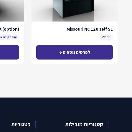
 A (option)
Missouri NC 120 self SL
ניטרלי
יחידת קירור פ
לפרטים נוספים
arrow_back
קטגוריות מובילות
קטגוריות