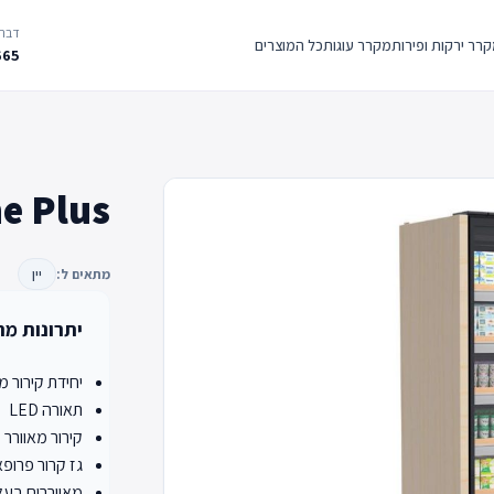
דברו
רר ירקות ופירות
מקרר עוגות
כל המוצרים
665
e Plus
מתאים ל:
יין
יתרונות מר
יחידת קירור מ
תאורה LED
קירור מאוורר
גז קרור פרופאן (90
מאווררים בעלי