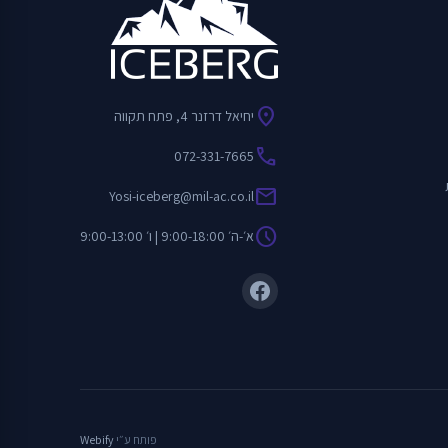
location_on
יחיאל דרזנר 4, פתח תקווה
call
072-331-7665
mail
Yosi-iceberg@mil-ac.co.il
schedule
א׳-ה׳ 9:00-18:00 | ו׳ 9:00-13:00
פותח ע״י
Webify