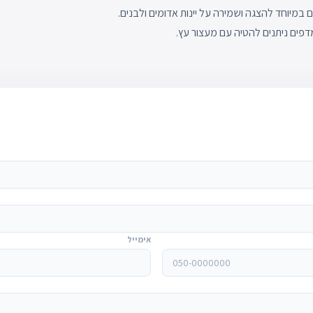
 עם דלתות הפועל על גז קרור של פרופאן (R290), מותאם במיוחד להצגה ושמירה על יינות אדומים ולבנים.
דפים ניתנים להטיה עם מעצור עץ.
אימייל