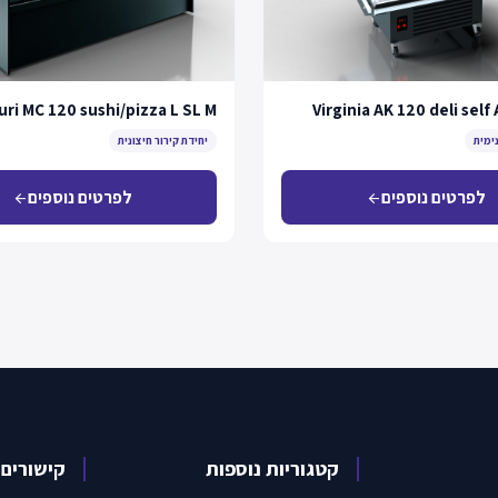
uri MC 120 sushi/pizza L SL M
Virginia AK 120 deli self
נימית
יחידת קירור חיצונית
לפרטים נוספים
לפרטים נוספים
arrow_back
arrow_back
קטגוריות נוספות
קישורים 