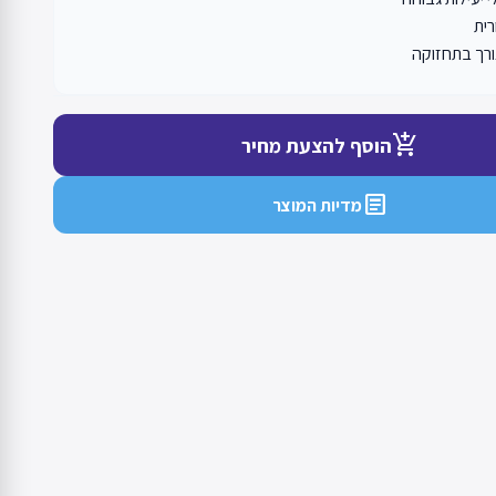
ית
רך בתחזוקה
add_shopping_cart
הוסף להצעת מחיר
article
מדיות המוצר