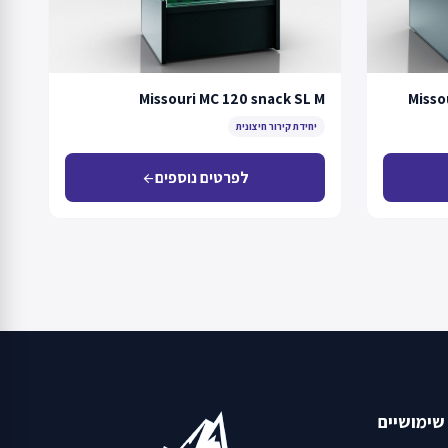
Missouri MC 120 snack SL M
Misso
יחידת קירור חיצונית
לפרטים נוספים
arrow_back
שימושיים